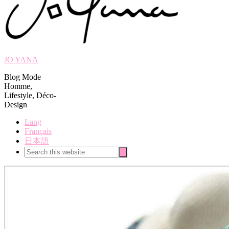
JO YANA
Blog Mode
Homme,
Lifestyle, Déco-
Design
Lang
Français
日本語
Search
Search
this
website