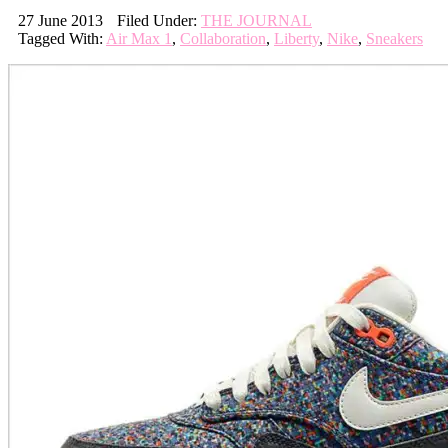
27 June 2013
Filed Under:
THE JOURNAL
Tagged With:
Air Max 1
,
Collaboration
,
Liberty
,
Nike
,
Sneakers