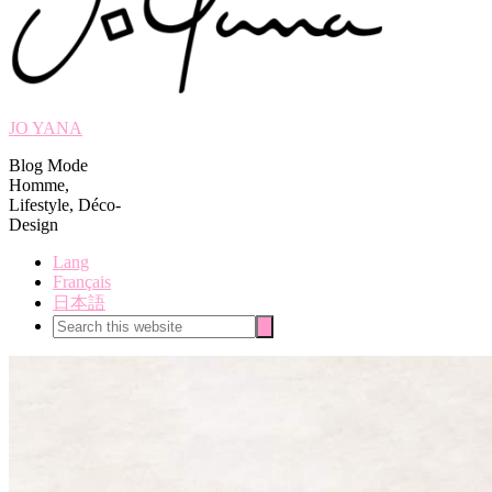
JO YANA
Blog Mode
Homme,
Lifestyle, Déco-
Design
Lang
Français
日本語
Search
Search
this
website