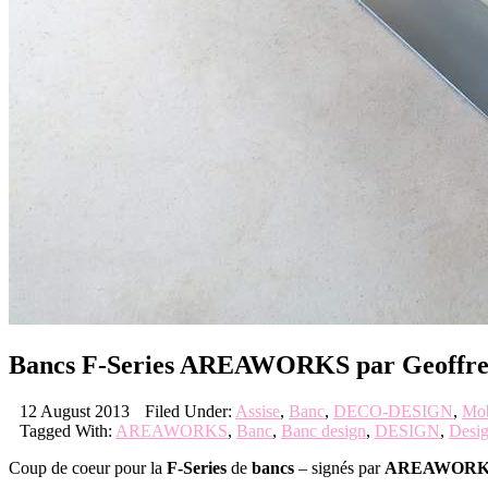
Bancs F-Series AREAWORKS par Geoffr
12 August 2013
Filed Under:
Assise
,
Banc
,
DECO-DESIGN
,
Mob
Tagged With:
AREAWORKS
,
Banc
,
Banc design
,
DESIGN
,
Desig
Coup de coeur pour la
F-Series
de
bancs
– signés par
AREAWORK