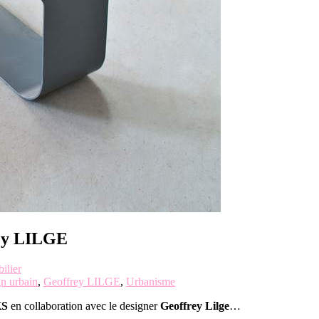
ey LILGE
ilier
n urbain
,
Geoffrey LILGE
,
Urbanisme
S
en collaboration avec le designer
Geoffrey Lilge
…