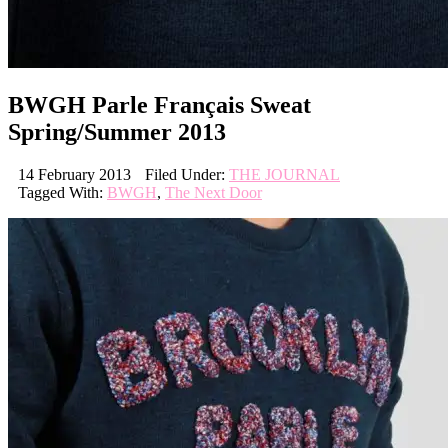
BWGH Parle Français Sweat
Spring/Summer 2013
14 February 2013
Filed Under:
THE JOURNAL
Tagged With:
BWGH
,
The Next Door