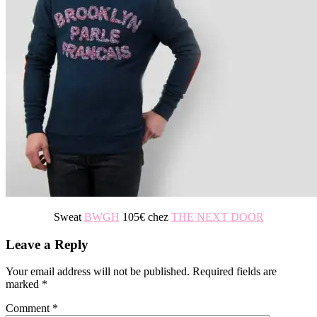
Sweat
BWGH
105€ chez
THE NEXT DOOR
Reader
Leave a Reply
Interactions
Your email address will not be published.
Required fields are
marked
*
Comment
*