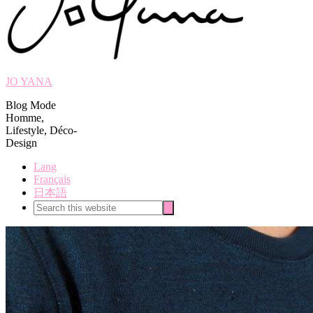
JO YANA
Blog Mode
Homme,
Lifestyle, Déco-
Design
Lang
Français
日本語
Search
Search
this
website