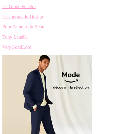
Le Guide Fenêtre
Le Journal du Design
Pour l’amour du Beau
Tony Lemâle
VeryGoodLord