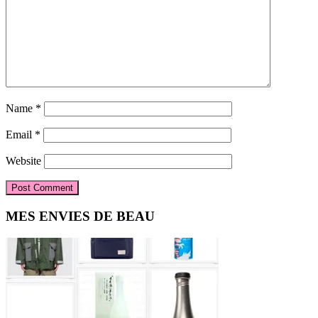
Name
*
Email
*
Website
Primary
MES ENVIES DE BEAU
Sidebar