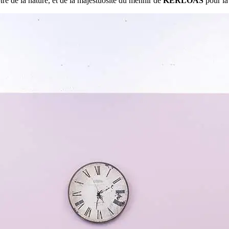
ire de la nature, et de la majestuosité du menhir de
KERLOAS
pour la