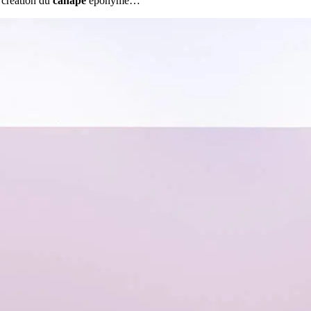
 création du
canapé
éponyme…