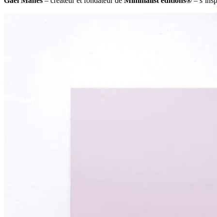
Gaël Manes
– créateur et fondateur de
Minimalist éditions®
– s’insp