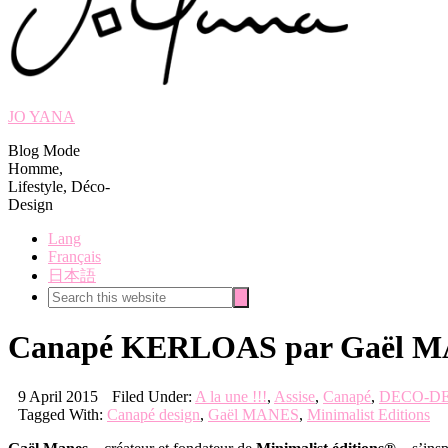
JO YANA
Blog Mode
Homme,
Lifestyle, Déco-
Design
Lang
Français
日本語
Search
Search
this
website
Canapé KERLOAS par Gaël MA
9 April 2015
Filed Under:
A la une !!!
,
Assise
,
Canapé
,
DECO-D
Tagged With:
Canapé design
,
Gaël MANES
,
Minimalist Editions