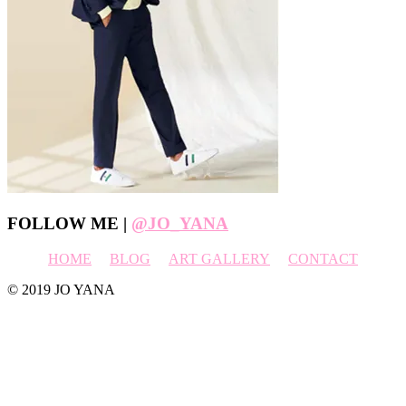
Footer
FOLLOW ME |
@JO_YANA
HOME
BLOG
ART GALLERY
CONTACT
© 2019 JO YANA