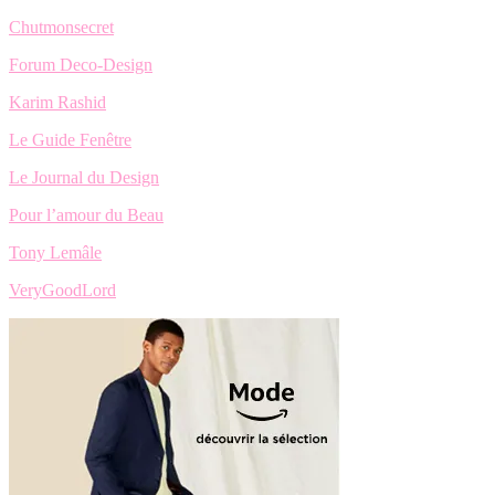
Chutmonsecret
Forum Deco-Design
Karim Rashid
Le Guide Fenêtre
Le Journal du Design
Pour l’amour du Beau
Tony Lemâle
VeryGoodLord