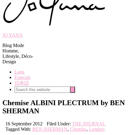
JO YANA
Blog Mode
Homme,
Lifestyle, Déco-
Design
Lang
Français
日本語
Search
Search
this
website
Chemise ALBINI PLECTRUM by BEN
SHERMAN
16 September 2012
Filed Under:
THE JOURNAL
Tagged With:
BEN SHERMAN
,
Chemise
,
Londres