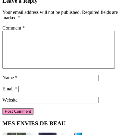
Reader
Leave a Reply
Interactions
Your email address will not be published.
Required fields are
marked
*
Comment
*
Name
*
Email
*
Website
Primary
MES ENVIES DE BEAU
Sidebar