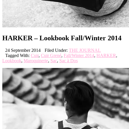
HARKER – Lookbook Fall/Winter 2014
24 September 2014
Filed Under:
THE JOURNAL
Tagged With:
Cuir
,
Cuir Grené
,
Fall/Winter 2014
,
HARKER
,
Lookbook
,
Maroquinerie
,
Sac
,
Sac à Dos