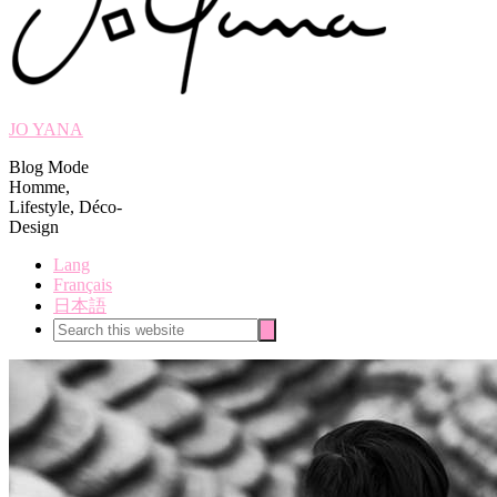
JO YANA
Blog Mode
Homme,
Lifestyle, Déco-
Design
Lang
Français
日本語
Search
Search
this
website