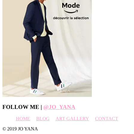
Footer
FOLLOW ME |
@JO_YANA
HOME
BLOG
ART GALLERY
CONTACT
© 2019 JO YANA