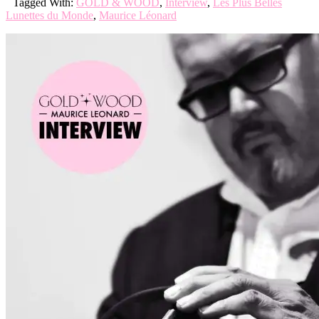
Tagged With:
GOLD & WOOD
,
Interview
,
Les Plus Belles
Lunettes du Monde
,
Maurice Léonard