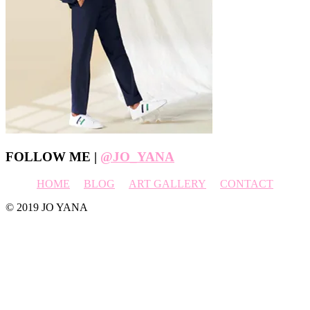
Footer
FOLLOW ME |
@JO_YANA
HOME
BLOG
ART GALLERY
CONTACT
© 2019 JO YANA