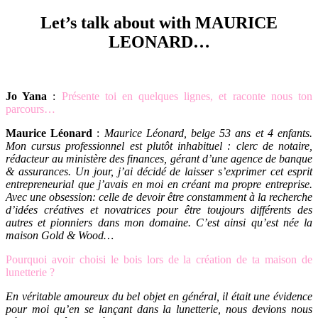
Let’s talk about with MAURICE
LEONARD…
.
Jo Yana
:
Présente toi en quelques lignes, et raconte nous ton
parcours…
Maurice Léonard
:
Maurice Léonard, belge 53 ans et 4 enfants.
Mon cursus professionnel est plutôt inhabituel : clerc de notaire,
rédacteur au ministère des finances, gérant d’une agence de banque
& assurances. Un jour, j’ai décidé de laisser s’exprimer cet esprit
entrepreneurial que j’avais en moi en créant ma propre entreprise.
Avec une obsession: celle de devoir être constamment à la recherche
d’idées créatives et novatrices pour être toujours différents des
autres et pionniers dans mon domaine. C’est ainsi qu’est née la
maison Gold & Wood…
Pourquoi avoir choisi le bois lors de la création de ta maison de
lunetterie ?
En véritable amoureux du bel objet en général, il était une évidence
pour moi qu’en se lançant dans la lunetterie, nous devions nous