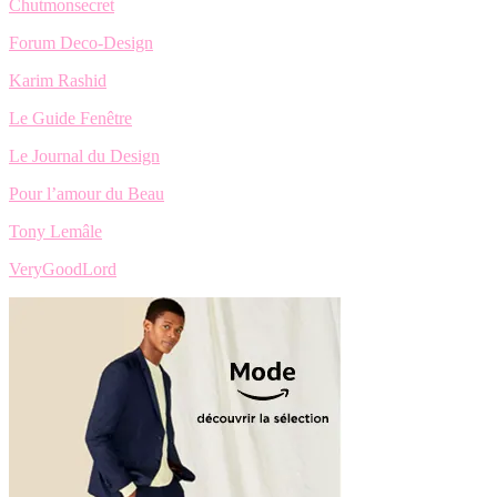
Chutmonsecret
Forum Deco-Design
Karim Rashid
Le Guide Fenêtre
Le Journal du Design
Pour l’amour du Beau
Tony Lemâle
VeryGoodLord