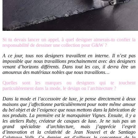
Si tu devais lancer un appel, à quel designer aimerais-tu confier la
responsabilité de dessiner une collection pour G&W ?
A ce jour, tous nos designers travaillent en interne. Il n’est pas
impossible que nous travaillions prochainement avec des designers
venant d’horizons différents. Dans tout les cas, il devra être un
amoureux des matériaux nobles que nous travaillons…
Quelles sont les marques ou designers qui te touchent
particulièrement dans la mode, le design ou l’architecture ?
Dans la mode et l’accessoire de luxe, je pense directement à deux
maisons que j’affectionne particulièrement pour notre même amour
du bel objet et de l’exigence que nous mettons dans la fabrication de
nos produits. La première est le maroquinier Vignes. Ensuite, il y a
les ateliers Ruby, créateur de casques de luxe. Je ne suis pas un
grand spécialiste d’architecture, mais j’apprécie l’esprit
d’innovation et la créativité de Jean Nouvel et de Santiago
Calatrava Valls. Ce dernier est d’ailleurs le concepteur de la