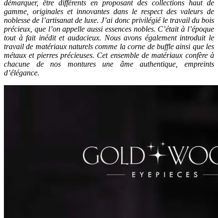
démarquer, être différents en proposant des collections haut de
gamme, originales et innovantes dans le respect des valeurs de
noblesse de l’artisanat de luxe. J’ai donc privilégié le travail du bois
précieux, que l’on appelle aussi essences nobles. C’était à l’époque
tout à fait inédit et audacieux. Nous avons également introduit le
travail de matériaux naturels comme la corne de buffle ainsi que les
métaux et pierres précieuses. Cet ensemble de matériaux confère à
chacune de nos montures une âme authentique, empreints
d’élégance.