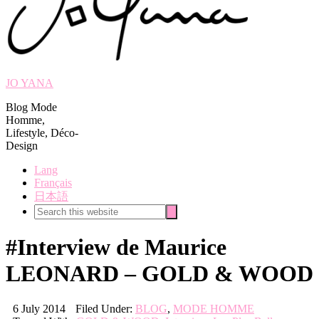
JO YANA
Blog Mode
Homme,
Lifestyle, Déco-
Design
Lang
Français
日本語
Search
Search
this
website
#Interview de Maurice
LEONARD – GOLD & WOOD
6 July 2014
Filed Under:
BLOG
,
MODE HOMME