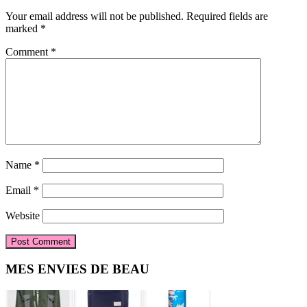
Interactions
Your email address will not be published.
Required fields are
marked
*
Comment
*
Name
*
Email
*
Website
Primary
MES ENVIES DE BEAU
Sidebar