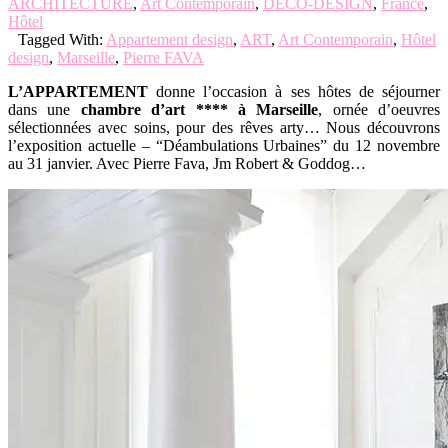
ARCHITECTURE
,
Art Contemporain
,
DECO-DESIGN
,
France
,
Hôtel
Tagged With:
Appartement design
,
ART
,
Art Contemporain
,
Hôtel
design
,
Marseille
,
Pierre FAVA
L’APPARTEMENT
donne l’occasion à ses hôtes de séjourner
dans une
chambre d’art **** à Marseille
, ornée d’oeuvres
sélectionnées avec soins, pour des rêves arty… Nous découvrons
l’exposition actuelle – “Déambulations Urbaines” du 12 novembre
au 31 janvier. Avec Pierre Fava, Jm Robert & Goddog…