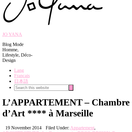
JO YANA
Blog Mode
Homme,
Lifestyle, Déco-
Design
Lang
Français
日本語
Search
Search
this
website
L’APPARTEMENT – Chambre
d’Art **** à Marseille
19 November 2014
Filed Under:
Appartement
,