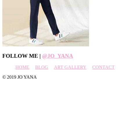
Footer
FOLLOW ME |
@JO_YANA
HOME
BLOG
ART GALLERY
CONTACT
© 2019 JO YANA