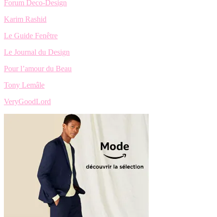
Forum Deco-Design
Karim Rashid
Le Guide Fenêtre
Le Journal du Design
Pour l’amour du Beau
Tony Lemâle
VeryGoodLord