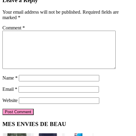
Leave a Reply
Interactions
Your email address will not be published.
Required fields are
marked
*
Comment
*
Name
*
Email
*
Website
Primary
MES ENVIES DE BEAU
Sidebar