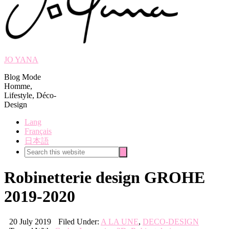
JO YANA
Blog Mode
Homme,
Lifestyle, Déco-
Design
Lang
Français
日本語
Search
Search
this
website
Robinetterie design GROHE
2019-2020
20 July 2019
Filed Under:
A LA UNE
,
DECO-DESIGN