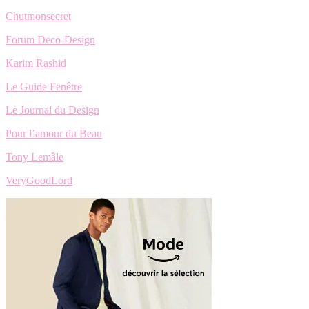
Chutmonsecret
Forum Deco-Design
Karim Rashid
Le Guide Fenêtre
Le Journal du Design
Pour l’amour du Beau
Tony Lemâle
VeryGoodLord