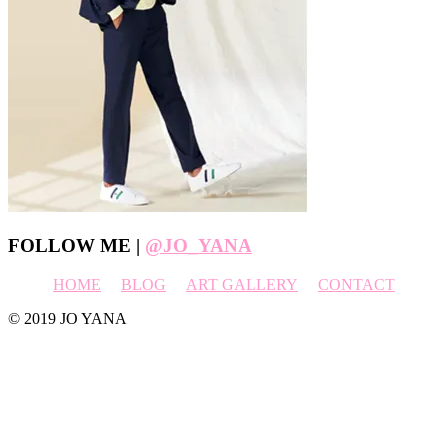
Footer
FOLLOW ME |
@JO_YANA
HOME
BLOG
ART GALLERY
CONTACT
© 2019 JO YANA