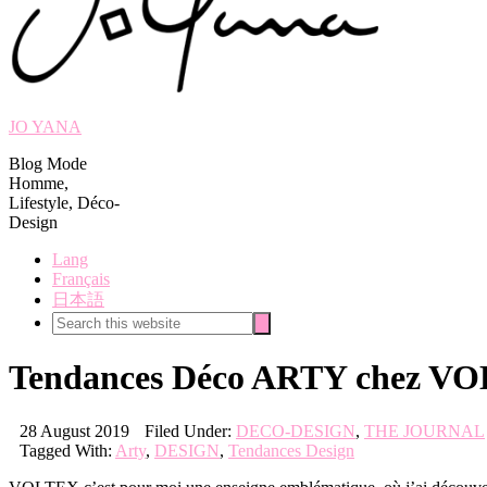
JO YANA
Blog Mode
Homme,
Lifestyle, Déco-
Design
Lang
Français
日本語
Search
Search
this
website
Tendances Déco ARTY chez V
28 August 2019
Filed Under:
DECO-DESIGN
,
THE JOURNAL
Tagged With:
Arty
,
DESIGN
,
Tendances Design