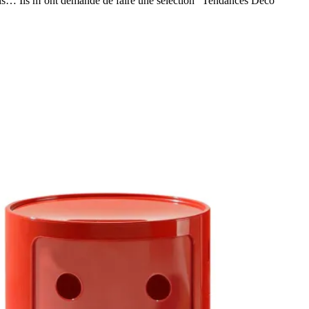
dis… Ils m’ont demandé de faire une sélection “Tendances Déco