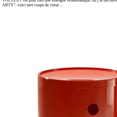
VOLTEX c’est pour moi une enseigne emblématique, où j’ai découvert 
ARTY”, voici mes coups de coeur…