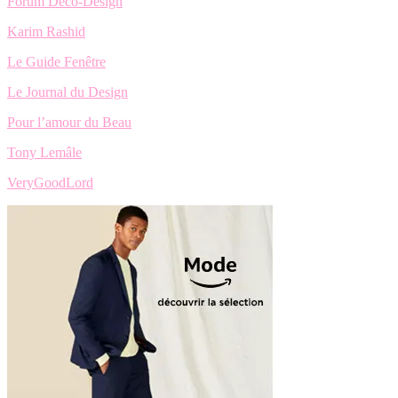
Forum Deco-Design
Karim Rashid
Le Guide Fenêtre
Le Journal du Design
Pour l’amour du Beau
Tony Lemâle
VeryGoodLord