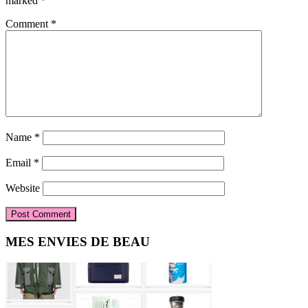
marked
*
Comment
*
Name
*
Email
*
Website
Primary
MES ENVIES DE BEAU
Sidebar