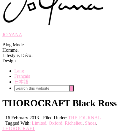
JO YANA
Blog Mode
Homme,
Lifestyle, Déco-
Design
Lang
Français
日本語
Search
Search
this
website
THOROCRAFT Black Ross
16 February 2013
Filed Under:
THE JOURNAL
Tagged With:
Limited
,
Oxford
,
Richelieu
,
Shoes
,
THOROCRAFT