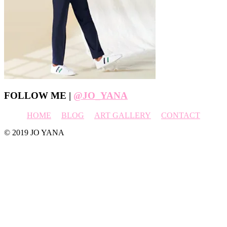
Footer
FOLLOW ME |
@JO_YANA
HOME
BLOG
ART GALLERY
CONTACT
© 2019 JO YANA