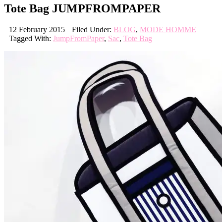
Tote Bag JUMPFROMPAPER
12 February 2015
Filed Under:
BLOG
,
MODE HOMME
Tagged With:
JumpFromPaper
,
Sac
,
Tote Bag