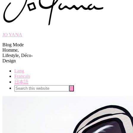
JO YANA
Blog Mode
Homme,
Lifestyle, Déco-
Design
Lang
Français
日本語
Search
Search
this
website