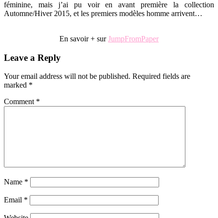
féminine, mais j’ai pu voir en avant première la collection
Automne/Hiver 2015, et les premiers modèles homme arrivent…
.
En savoir + sur
JumpFromPaper
Reader
Leave a Reply
Interactions
Your email address will not be published.
Required fields are
marked
*
Comment
*
Name
*
Email
*
Website