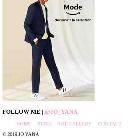
Footer
FOLLOW ME |
@JO_YANA
HOME
BLOG
ART GALLERY
CONTACT
© 2019 JO YANA