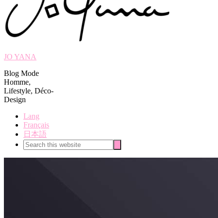
JO YANA
Blog Mode
Homme,
Lifestyle, Déco-
Design
Lang
Français
日本語
Search
Search
this
website