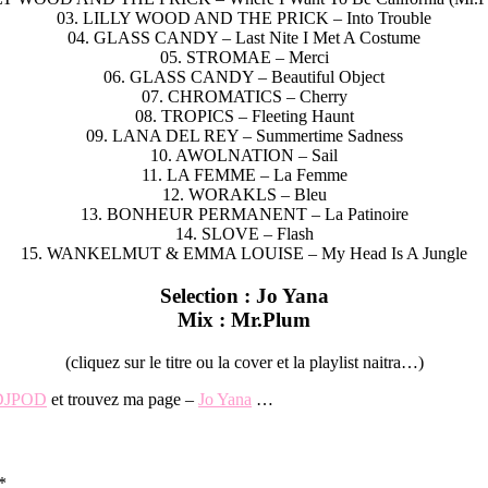
03. LILLY WOOD AND THE PRICK – Into Trouble
04. GLASS CANDY – Last Nite I Met A Costume
05. STROMAE – Merci
06. GLASS CANDY – Beautiful Object
07. CHROMATICS – Cherry
08. TROPICS – Fleeting Haunt
09. LANA DEL REY – Summertime Sadness
10. AWOLNATION – Sail
11. LA FEMME – La Femme
12. WORAKLS – Bleu
13. BONHEUR PERMANENT – La Patinoire
14. SLOVE – Flash
15. WANKELMUT & EMMA LOUISE – My Head Is A Jungle
Selection : Jo Yana
Mix : Mr.Plum
(cliquez sur le titre ou la cover et la playlist naitra…)
 DJPOD
et trouvez ma page –
Jo Yana
…
*