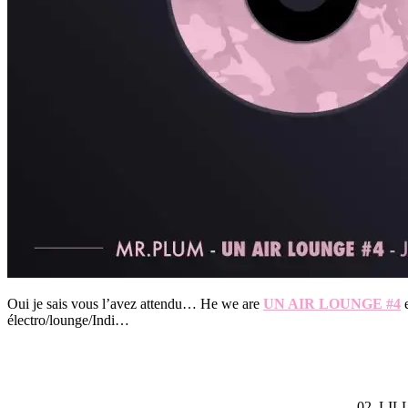
Oui je sais vous l’avez attendu… He we are
UN AIR LOUNGE #4
e
électro/lounge/Indi…
02. LIL