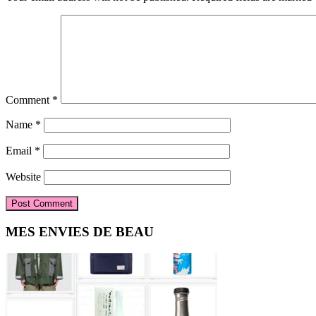
Comment
*
Name
*
Email
*
Website
Primary
MES ENVIES DE BEAU
Sidebar