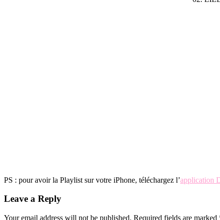
PS : pour avoir la Playlist sur votre iPhone, téléchargez l’
application
Reader
Leave a Reply
Interactions
Your email address will not be published.
Required fields are marked