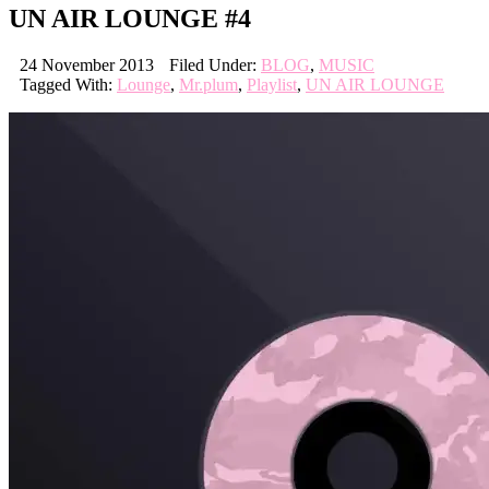
UN AIR LOUNGE #4
24 November 2013
Filed Under:
BLOG
,
MUSIC
Tagged With:
Lounge
,
Mr.plum
,
Playlist
,
UN AIR LOUNGE