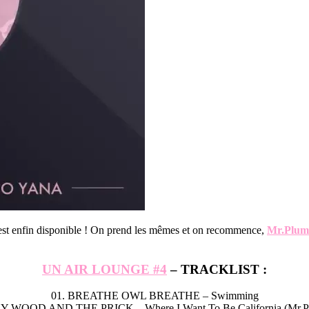
st enfin disponible ! On prend les mêmes et on recommence,
Mr.Plum
UN AIR LOUNGE #4
– TRACKLIST :
01. BREATHE OWL BREATHE – Swimming
LY WOOD AND THE PRICK – Where I Want To Be California (Mr.P