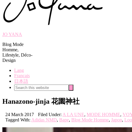
JO YANA
Blog Mode
Homme,
Lifestyle, Déco-
Design
Lang
Français
日本語
Search
Search
this
website
Hanazono-jinja 花園神社
24 March 2017
Filed Under:
A LA UNE
,
MODE HOMME
,
VO
Tagged With:
Adidas NMD
,
Bape
,
Blog Mode Homme
,
Japon
,
Loo