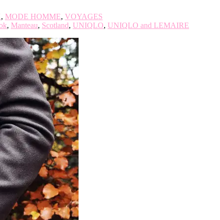
K
,
MODE HOMME
,
VOYAGES
ok
,
Manteau
,
Scotland
,
UNIQLO
,
UNIQLO and LEMAIRE