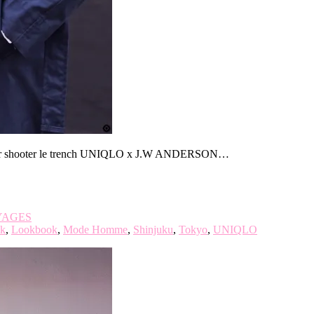
e – pour shooter le trench UNIQLO x J.W ANDERSON…
YAGES
k
,
Lookbook
,
Mode Homme
,
Shinjuku
,
Tokyo
,
UNIQLO