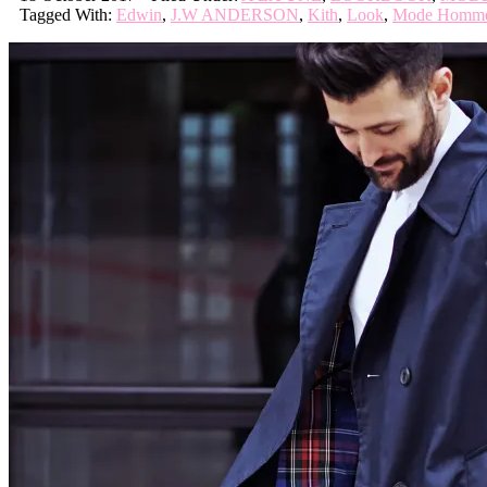
Tagged With:
Edwin
,
J.W ANDERSON
,
Kith
,
Look
,
Mode Homm