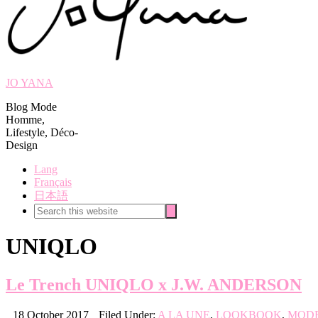
JO YANA
Blog Mode
Homme,
Lifestyle, Déco-
Design
Lang
Français
日本語
Search
Search
this
website
UNIQLO
Le Trench UNIQLO x J.W. ANDERSON
18 October 2017
Filed Under:
A LA UNE
,
LOOKBOOK
,
MOD