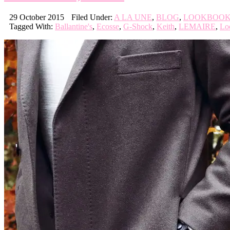
29 October 2015
Filed Under:
A LA UNE
,
BLOG
,
LOOKBOO
Tagged With:
Ballantine's
,
Ecosse
,
G-Shock
,
Keith
,
LEMAIRE
,
Lo