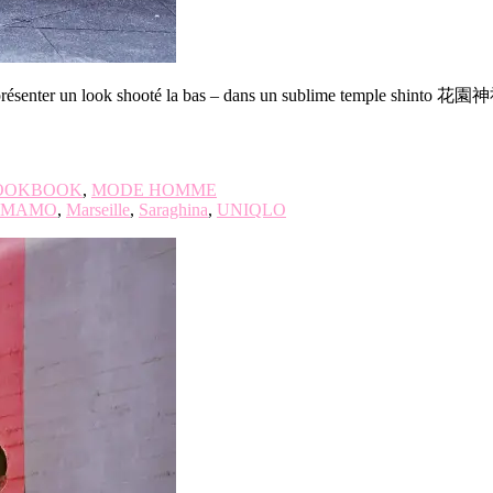
us présenter un look shooté la bas – dans un sublime temple shinto 花園
OOKBOOK
,
MODE HOMME
MAMO
,
Marseille
,
Saraghina
,
UNIQLO