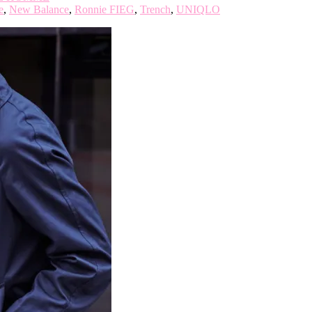
e
,
New Balance
,
Ronnie FIEG
,
Trench
,
UNIQLO