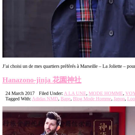
J’ai choisi un de mes quartiers préférés à Marseille – La Joliett
Hanazono-jinja 花園神社
24 March 2017
Filed Under:
A LA UNE
,
MODE HOMME
,
VO
Tagged With:
Adidas NMD
,
Bape
,
Blog Mode Homme
,
Japon
,
Loo