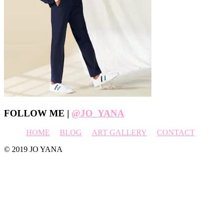
Footer
FOLLOW ME |
@JO_YANA
HOME
BLOG
ART GALLERY
CONTACT
© 2019 JO YANA