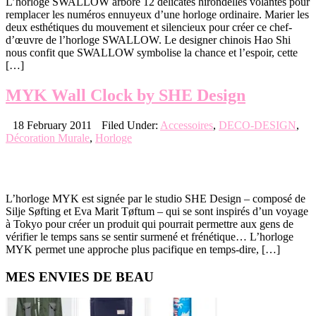
L’horloge SWALLOW arbore 12 délicates hirondelles volantes pour
remplacer les numéros ennuyeux d’une horloge ordinaire. Marier les
deux esthétiques du mouvement et silencieux pour créer ce chef-
d’œuvre de l’horloge SWALLOW. Le designer chinois Hao Shi
nous confit que SWALLOW symbolise la chance et l’espoir, cette
[…]
MYK Wall Clock by SHE Design
18 February 2011
Filed Under:
Accessoires
,
DECO-DESIGN
,
Décoration Murale
,
Horloge
L’horloge MYK est signée par le studio SHE Design – composé de
Silje Søfting et Eva Marit Tøftum – qui se sont inspirés d’un voyage
à Tokyo pour créer un produit qui pourrait permettre aux gens de
vérifier le temps sans se sentir surmené et frénétique… L’horloge
MYK permet une approche plus pacifique en temps-dire, […]
Primary
MES ENVIES DE BEAU
Sidebar