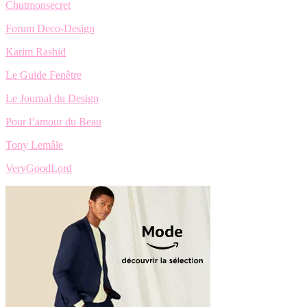
Chutmonsecret
Forum Deco-Design
Karim Rashid
Le Guide Fenêtre
Le Journal du Design
Pour l’amour du Beau
Tony Lemâle
VeryGoodLord