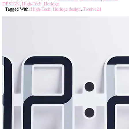
DESIGN
,
High-Tech
,
Horloge
Tagged With:
High-Tech
,
Horloge design
,
Twelve24