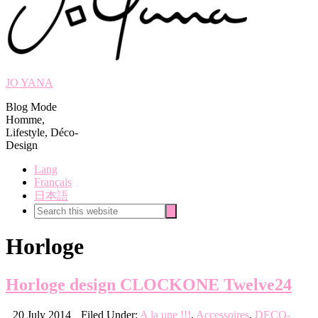
JO YANA
Blog Mode
Homme,
Lifestyle, Déco-
Design
Lang
Français
日本語
Search
Search
this
website
Horloge
Horloge design CLOCKONE Twelve24
20 July 2014
Filed Under:
A la une !!!
,
Accessoires
,
DECO-