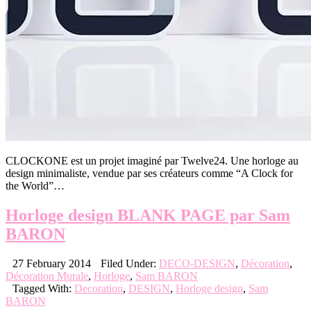
CLOCKONE est un projet imaginé par Twelve24. Une horloge au
design minimaliste, vendue par ses créateurs comme “A Clock for
the World”…
Horloge design BLANK PAGE par Sam
BARON
27 February 2014
Filed Under:
DECO-DESIGN
,
Décoration
,
Décoration Murale
,
Horloge
,
Sam BARON
Tagged With:
Decoration
,
DESIGN
,
Horloge design
,
Sam
BARON