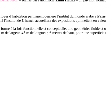
BILE ART
– réalisé par l’architecte
Zaha Hadid
– un pavillon nomade
foyer d’habitation permanent derrière l’institut du monde arabe à
Paris
à l’Institut de
Chanel
, accueillera des expositions qui mettent en valeur
e forme à la fois fonctionnelle et conceptuelle, une géométries fluide 
 m de largeur, 45 m de longueur, 6 mètres de haut, pour une superficie t