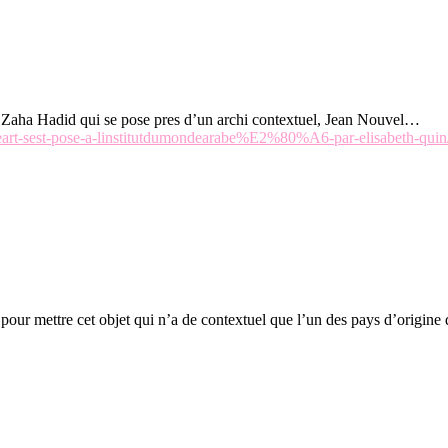
le Zaha Hadid qui se pose pres d’un archi contextuel, Jean Nouvel…
ileart-sest-pose-a-linstitutdumondearabe%E2%80%A6-par-elisabeth-quin
d pour mettre cet objet qui n’a de contextuel que l’un des pays d’origin