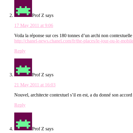
Prof Z
says
17 May 2011 at 9:06
Voila la réponse sur ces 180 tonnes d’un archi non contextuel
http://chanel-news.chanel.com/fr/the-places/le-jour-ou-le-mob
Reply
Prof Z
says
21 May 2011 at 16:03
Nouvel, architecte contextuel s’il en est, a du donné son accor
Reply
Prof Z
says