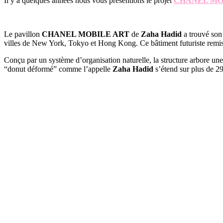
Il y a quelques années nous vous présentions le projet
CHANEL MO
Le pavillon
CHANEL MOBILE ART
de
Zaha Hadid
a trouvé son 
villes de New York, Tokyo et Hong Kong. Ce bâtiment futuriste remis 
Conçu par un système d’organisation naturelle, la structure arbore un
“donut déformé” comme l’appelle
Zaha Hadid
s’étend sur plus de 29