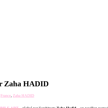
r Zaha HADID
,
France
,
Zaha HADID