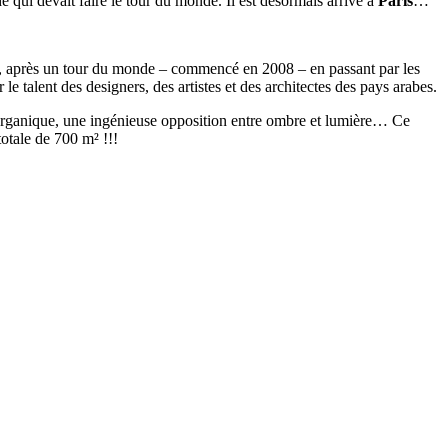
 qui devait faire le tour du monde. Il est désormais arrivé à
Paris
…
, après un tour du monde – commencé en 2008 – en passant par les
 le talent des designers, des artistes et des architectes des pays arabes.
et organique, une ingénieuse opposition entre ombre et lumière… Ce
otale de 700 m² !!!