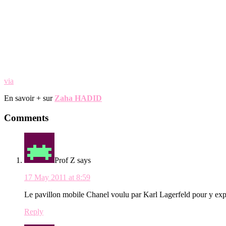
via
En savoir + sur
Zaha HADID
Reader
Comments
Interactions
Prof Z
says
17 May 2011 at 8:59
Le pavillon mobile Chanel voulu par Karl Lagerfeld pour y expo
Reply