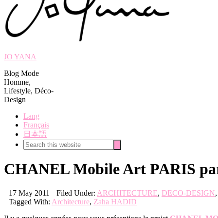
JO YANA
Blog Mode
Homme,
Lifestyle, Déco-
Design
Lang
Français
日本語
Search
Search
this
website
CHANEL Mobile Art PARIS pa
17 May 2011
Filed Under:
ARCHITECTURE
,
DECO-DESIGN
Tagged With:
Architecture
,
Zaha HADID