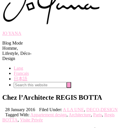
JO YANA
Blog Mode
Homme,
Lifestyle, Déco-
Design
Lang
Français
日本語
Search
Search
this
website
Chez l’Architecte REGIS BOTTA
28 January 2016
Filed Under:
A LA UNE
,
DECO-DESIGN
Tagged With:
Appartement design
,
Architecture
,
Paris
,
Regis
BOTTA
,
Visite Privée