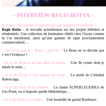
– INTERVIEW REGIS BOTTA –
Jo Yana – Tes projets à venir en tant que designer et architecte ?
Regis Botta
– Je travaille actuellement sur des projets hôteliers et
résidentiels. Une collection de luminaires éditée chez Ozone comme
tu l’as mentionné, ainsi qu’une gamme de tapis prochainement
commercialisée…
– Qu’est-ce que le « Beau » pour toi ?
Le Beau ne se discute pas
c’est l’évidence !
– Si je dis Beau et un lieu dans le monde…
Une île croate dont je
tairais le nom…
– Si je dis Beau et une marque de mode…
La mode de Cristobal
Balenciaga.
– Si je dis Beau et un meuble…
La chaise SUPERLEGERRA de
Gio Ponti, ou n’importe quelle bibliothèque…
– Si je dis Beau et un objet…
Une bouteille de grand Bordeaux.