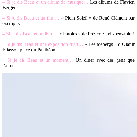
– Si je dis Beau et un album de musique…
Les albums de Flavien
Berger.
– Si je dis Beau et un film…
« Plein Soleil » de René Clément par
exemple.
– Si je dis Beau et un livre…
« Paroles » de Prévert : indispensable !
– Si je dis Beau et une exposition d’art…
« Les icebergs » d’Olafur
Eliasson place du Panthéon.
– Si je dis Beau et un moment…
Un diner avec des gens que
j’aime…