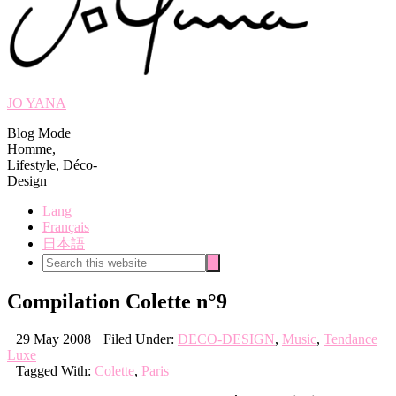
JO YANA
Blog Mode
Homme,
Lifestyle, Déco-
Design
Lang
Français
日本語
Search
Search
this
website
Compilation Colette n°9
29 May 2008
Filed Under:
DECO-DESIGN
,
Music
,
Tendance
Luxe
Tagged With:
Colette
,
Paris