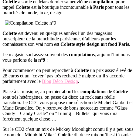
Colette
a sortie en Mars dernier sa neuvième
compilation
, pour
rappel
Colette
est la boutique incontournable à
Paris
pour tous les
branchés de mode, luxe, design…
Colette
est devenu en quelques années l’un des magasins
prescripteur de la branchitude parisienne, d’ailleurs pour les
connaisseurs son vrai nom est
Colette
style design art food Paris
.
Le magasin sort assez souvent des
compilations
, aujourd’hui nous
vous parlons de la
n°9
:
Pour commencer on peut reprocher à
Colette
un prix assez élevé de
28 euros et un “cover” pas très recherché malgré qu’il s’accorde
parfaitement avec le
Blog Déco-Design
.
Place à la musique, au premier abord les
compilations
de
Colette
sont très hétérogènes, on passe du disco au rock sans réelle
transition. Le CD1 vous propose une sélection de Michel Gaubert et
Marie Branellec. On y retrouve de bons morceaux comme “Glass
Candy – Candy Castle” ou “Tuning – Bullets” qui vous dira
forcément quelque chose….
Sur le CD2 c’est un mix de Mickey Moonlight connu il y a peu sous
le nom de “Midnight Mike”.
Colette
dit de ce mix qu’il est Cosmic,