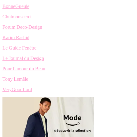
BonneGueule
Chutmonsecret
Forum Deco-Design
Karim Rashid
Le Guide Fenêtre
Le Journal du Design
Pour l’amour du Beau
Tony Lemâle
VeryGoodLord