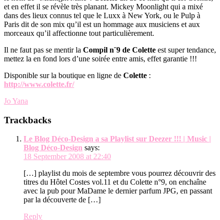
et en effet il se révèle très planant. Mickey Moonlight qui a mixé
dans des lieux connus tel que le Luxx à New York, ou le Pulp à
Paris dit de son mix qu’il est un hommage aux musiciens et aux
morceaux qu’il affectionne tout particulièrement.
Il ne faut pas se mentir la
Compil n¨9 de Colette
est super tendance,
mettez la en fond lors d’une soirée entre amis, effet garantie !!!
Disponible sur la boutique en ligne de
Colette
:
http://www.colette.fr/
Jo Yana
Reader
Trackbacks
Interactions
Le Blog Déco-Design a sa Playlist sur Deezer !!! | Music |
Blog Déco-Design
says:
18 September 2008 at 22:40
[…] playlist du mois de septembre vous pourrez découvrir des
titres du Hôtel Costes vol.11 et du Colette n°9, on enchaîne
avec la pub pour MaDame le dernier parfum JPG, en passant
par la découverte de […]
Reply