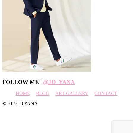
Footer
FOLLOW ME |
@JO_YANA
HOME
BLOG
ART GALLERY
CONTACT
© 2019 JO YANA