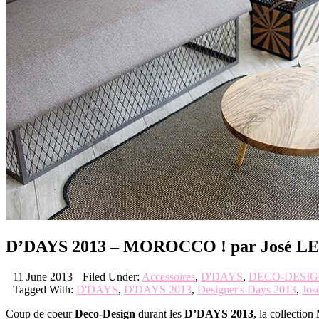
D’DAYS 2013 – MOROCCO ! par José L
11 June 2013
Filed Under:
Accessoires
,
D'DAYS
,
DECO-DESI
Tagged With:
D'DAYS
,
D'DAYS 2013
,
Designer's Days 2013
,
Jo
Coup de coeur
Deco-Design
durant les
D’DAYS 2013
, la collection