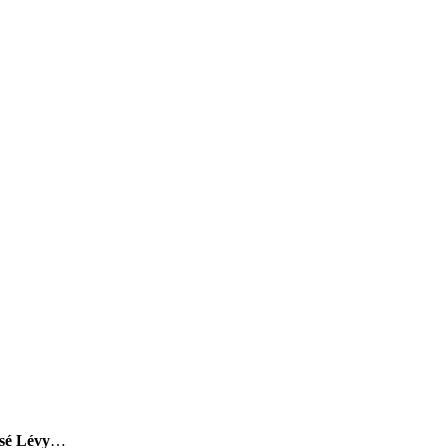
sé Lévy
…