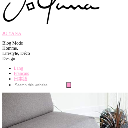
JO YANA
Blog Mode
Homme,
Lifestyle, Déco-
Design
Lang
Français
日本語
Search
Search
this
website