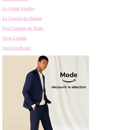
Le Guide Fenêtre
Le Journal du Design
Pour l’amour du Beau
Tony Lemâle
VeryGoodLord