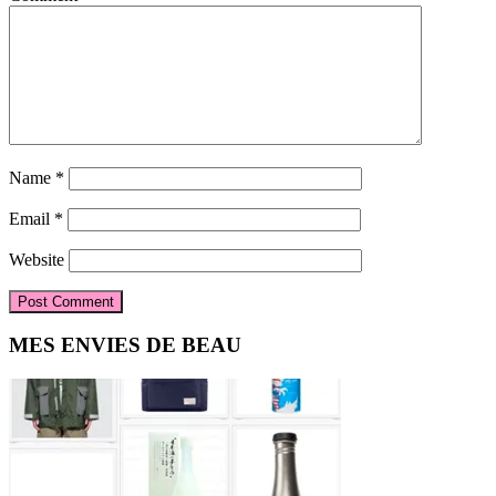
Name
*
Email
*
Website
Primary
MES ENVIES DE BEAU
Sidebar