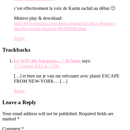
c’est effectivement la voix de Karim rachid au début 🙂
Muirror play & download:
http://6ryl-sessions.over-blog.com/article-deco-design-s-
playlist-escape-from-ny-80450290.html
Reply
Trackbacks
Le SON des Vacances… | Jo Yana
says:
13 August 2011 at 13:02
[…] et bien sur je vais me reécouter avec plaisir ESCAPE
FROM NEW-YORK… […]
Reply
Leave a Reply
Your email address will not be published.
Required fields are
marked
*
Comment
*