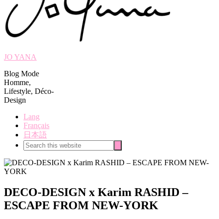
JO YANA
Blog Mode
Homme,
Lifestyle, Déco-
Design
Lang
Français
日本語
Search
Search
this
website
DECO-DESIGN x Karim RASHID –
ESCAPE FROM NEW-YORK