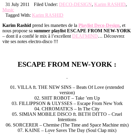
31 July 2011
Filed Under:
DECO-DESIGN
,
Karim RASHID
,
Music
Tagged With:
Karim RASHID
Karim Rashid
prend les manettes de la
Playlist Deco-Design
, et
nous propose sa
summer playlist ESCAPE FROM NEW-YORK
– dont il a confié le mix à l’excellent
DEAFMIND
… Découvrez
vite ses notes electro-disco !!!
ESCAPE FROM NEW-YORK :
.
01. VILLA ft. THE NEW SINS – Beats Of Love (extended
version)
02. SHIT ROBOT – Take ’em Up
03. FILLIPPSON & ULYSSES – Escape From New York
04. CHROMATICS – In The City
05. SIMIAN MOBILE DISCO ft. BETH DITTO – Cruel
Intentions
06. SORCERER – Chemise (The Time and Space Machine mix)
07. KAINE – Love Saves The Day (Soul Clap mix)