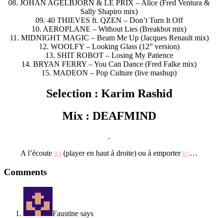
08. JOHAN AGELBJÖRN & LE PRIX – Alice (Fred Ventura &
Sally Shapiro mix)
09. 40 THIEVES ft. QZEN – Don’t Turn It Off
10. AEROPLANE – Without Lies (Breakbot mix)
11. MIDNIGHT MAGIC – Beam Me Up (Jacques Renault mix)
12. WOOLFY – Looking Glass (12” version)
13. SHIT ROBOT – Losing My Patience
14. BRYAN FERRY – You Can Dance (Fred Falke mix)
15. MADEON – Pop Culture (live mashup)
Selection : Karim Rashid
Mix : DEAFMIND
.
A l’écoute
ici
(player en haut à droite) ou à emporter
ici
…
Reader
Comments
Interactions
Faustine
says