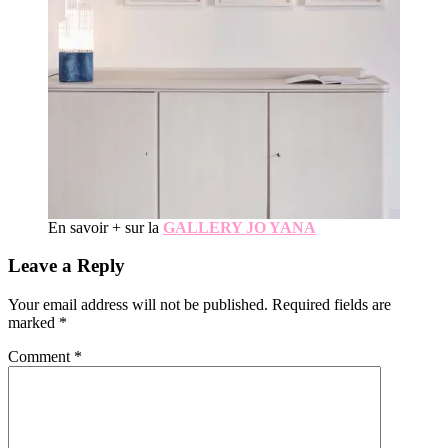
En savoir + sur la
GALLERY JO YANA
Reader
Leave a Reply
Interactions
Your email address will not be published.
Required fields are
marked
*
Comment
*