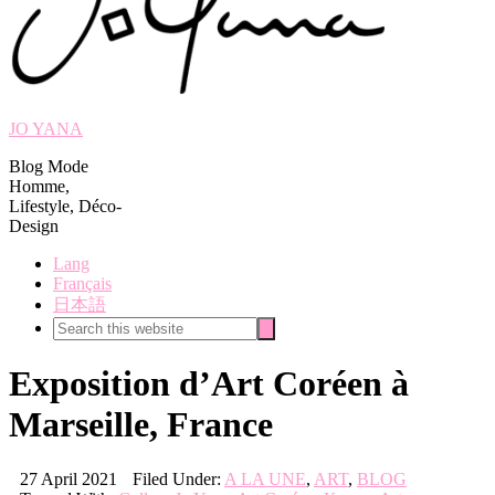
JO YANA
Blog Mode
Homme,
Lifestyle, Déco-
Design
Lang
Français
日本語
Search
Search
this
website
Exposition d’Art Coréen à
Marseille, France
27 April 2021
Filed Under:
A LA UNE
,
ART
,
BLOG