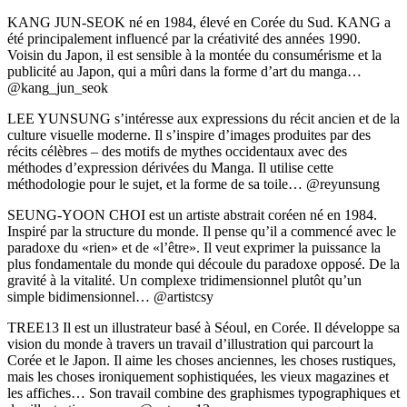
KANG JUN-SEOK né en 1984, élevé en Corée du Sud. KANG a
été principalement influencé par la créativité des années 1990.
Voisin du Japon, il est sensible à la montée du consumérisme et la
publicité au Japon, qui a mûri dans la forme d’art du manga…
@kang_jun_seok
LEE YUNSUNG s’intéresse aux expressions du récit ancien et de la
culture visuelle moderne. Il s’inspire d’images produites par des
récits célèbres – des motifs de mythes occidentaux avec des
méthodes d’expression dérivées du Manga. Il utilise cette
méthodologie pour le sujet, et la forme de sa toile… @reyunsung
SEUNG-YOON CHOI est un artiste abstrait coréen né en 1984.
Inspiré par la structure du monde. Il pense qu’il a commencé avec le
paradoxe du «rien» et de «l’être». Il veut exprimer la puissance la
plus fondamentale du monde qui découle du paradoxe opposé. De la
gravité à la vitalité. Un complexe tridimensionnel plutôt qu’un
simple bidimensionnel… @artistcsy
TREE13 Il est un illustrateur basé à Séoul, en Corée. Il développe sa
vision du monde à travers un travail d’illustration qui parcourt la
Corée et le Japon. Il aime les choses anciennes, les choses rustiques,
mais les choses ironiquement sophistiquées, les vieux magazines et
les affiches… Son travail combine des graphismes typographiques et