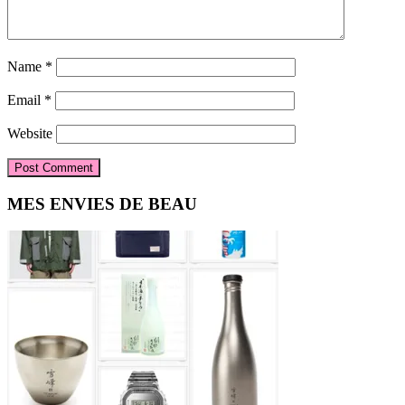
Name
*
Email
*
Website
Primary
MES ENVIES DE BEAU
Sidebar