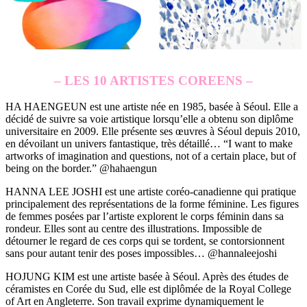
– LES 10 ARTISTES COREENS –
HA HAENGEUN est une artiste née en 1985, basée à Séoul. Elle a
décidé de suivre sa voie artistique lorsqu’elle a obtenu son diplôme
universitaire en 2009. Elle présente ses œuvres à Séoul depuis 2010,
en dévoilant un univers fantastique, très détaillé… “I want to make
artworks of imagination and questions, not of a certain place, but of
being on the border.” @hahaengun
HANNA LEE JOSHI est une artiste coréo-canadienne qui pratique
principalement des représentations de la forme féminine. Les figures
de femmes posées par l’artiste explorent le corps féminin dans sa
rondeur. Elles sont au centre des illustrations. Impossible de
détourner le regard de ces corps qui se tordent, se contorsionnent
sans pour autant tenir des poses impossibles… @hannaleejoshi
HOJUNG KIM est une artiste basée à Séoul. Après des études de
céramistes en Corée du Sud, elle est diplômée de la Royal College
of Art en Angleterre. Son travail exprime dynamiquement le