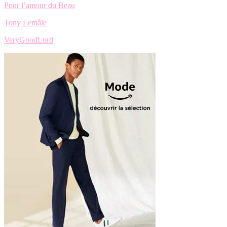
Pour l’amour du Beau
Tony Lemâle
VeryGoodLord