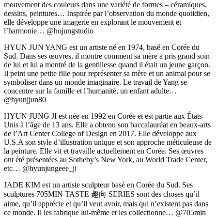
mouvement des couleurs dans une variété de formes – céramiques,
dessins, peintures… Inspirée par l’observation du monde quotidien,
elle développe une imagerie en explorant le mouvement et
l’harmonie… @hojungstudio
HYUN JUN YANG est un artiste né en 1974, basé en Corée du
Sud. Dans ses œuvres, il montre comment sa mère a pris grand soin
de lui et lui a montré de la gentillesse quand il était un jeune garçon.
Il peint une petite fille pour représenter sa mère et un animal pour se
symboliser dans un monde imaginaire. Le travail de Yang se
concentre sur la famille et l’humanité, un enfant adulte…
@hyunjjun80
HYUN JUNG JI est née en 1992 en Corée et est partie aux États-
Unis à l’âge de 13 ans. Elle a obtenu son baccalauréat en beaux-arts
de l’Art Center College of Design en 2017. Elle développe aux
U.S.A son style d’illustration unique et son approche méticuleuse de
la peinture. Elle vit et travaille actuellement en Corée. Ses œuvres
ont été présentées au Sotheby’s New York, au World Trade Center,
etc… @hyunjungeee_ji
JADE KIM est un artiste sculpteur basé en Corée du Sud. Ses
sculptures 705MIN TASTE 趣向 SERIES sont des choses qu’il
aime, qu’il apprécie et qu’il veut avoir, mais qui n’existent pas dans
ce monde. Il les fabrique lui-même et les collectionne… @705min