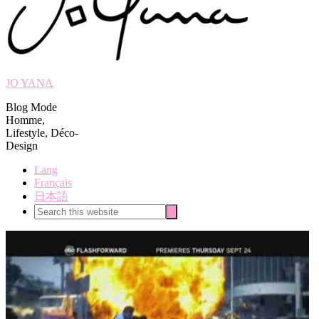
JO YANA
Blog Mode
Homme,
Lifestyle, Déco-
Design
Lang
Français
日本語
Search
Search
this
website