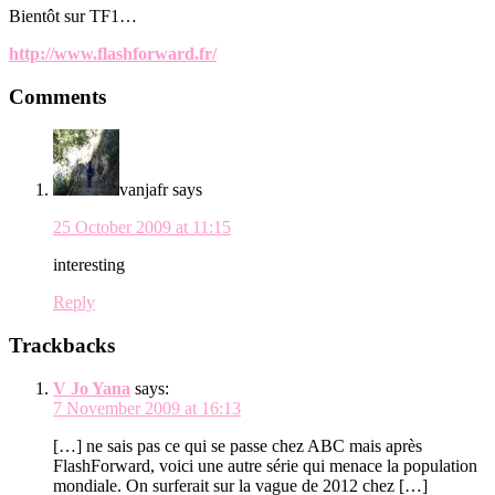
Bientôt sur TF1…
http://www.flashforward.fr/
Reader
Comments
Interactions
vanjafr
says
25 October 2009 at 11:15
interesting
Reply
Trackbacks
V Jo Yana
says:
7 November 2009 at 16:13
[…] ne sais pas ce qui se passe chez ABC mais après
FlashForward, voici une autre série qui menace la population
mondiale. On surferait sur la vague de 2012 chez […]