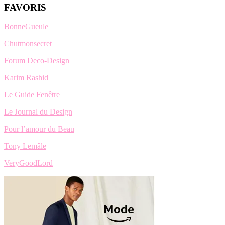
FAVORIS
BonneGueule
Chutmonsecret
Forum Deco-Design
Karim Rashid
Le Guide Fenêtre
Le Journal du Design
Pour l’amour du Beau
Tony Lemâle
VeryGoodLord