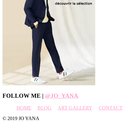
Footer
FOLLOW ME |
@JO_YANA
HOME
BLOG
ART GALLERY
CONTACT
© 2019 JO YANA