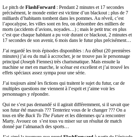
Le pitch de
FlashForward
: Pendant 2 minutes et 17 secondes
précisément, le monde entier est victime d’un blackout ; plus de 7
milliards d’habitants tombent dans les pommes. Au réveil, c’est
l’apocalypse, les villes sont en feu, on dénombre des milliers de
morts (accidents d’avions, noyades…) ; mais le petit truc en plus
c’est que chaque habitant a pu voir durant ce blackout, 2 minutes et
17 secondes de son avenir, 6 mois dans le futur plus précisément…
J’ai regardé les trois épisodes disponibles : Au début (20 premières
minutes) j’ai eu du mal à accrocher, je ne trouve pas le personnage
principal (Joseph Fiennes) très charismatique. Mais ensuite la
machine se met en marche, le scénar est excellent et j’ai trouvé les
effets spéciaux assez sympa pour une série.
J’ai toujours aimé les fictions qui traitent le sujet du futur, car de
multiples questions me viennent à l’esprit et j’aime voir les
personnages y répondre.
Qui ne s’est pas demandé si il agirait différemment, si il savait que
son futur été mauvais ??? Tenteriez vous de le changer ??? On a
tous en tête
Back To The Future
et les dilemmes qu’a rencontrer
Marty. Avouez on s’est tous vu miser sur un résultat de match
donné par l’almanach des sports…
J’ai aimé la tournure que prend
FlashForward
à partir de l’épisode