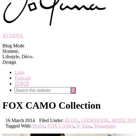
JO YANA
Blog Mode
Homme,
Lifestyle, Déco-
Design
Lang
Français
日本語
Search
Search
this
website
FOX CAMO Collection
16 March 2014
Filed Under:
BLOG
,
LOOKBOOK
,
MODE HO
Tagged With:
Dezire
,
FOX CAMO
,
Jo Yana
,
Triaaangles