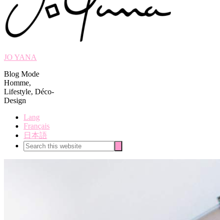
JO YANA
Blog Mode
Homme,
Lifestyle, Déco-
Design
Lang
Français
日本語
Search
Search
this
website