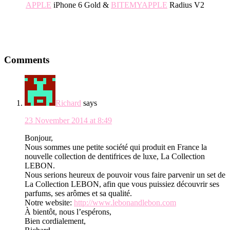
APPLE
iPhone 6 Gold &
BITEMYAPPLE
Radius V2
.
Reader
Comments
Interactions
Richard
says
23 November 2014 at 8:49
Bonjour,
Nous sommes une petite société qui produit en France la
nouvelle collection de dentifrices de luxe, La Collection
LEBON.
Nous serions heureux de pouvoir vous faire parvenir un set de
La Collection LEBON, afin que vous puissiez découvrir ses
parfums, ses arômes et sa qualité.
Notre website:
http://www.lebonandlebon.com
À bientôt, nous l’espérons,
Bien cordialement,