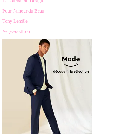
Le Journal du Design
Pour l’amour du Beau
Tony Lemâle
VeryGoodLord