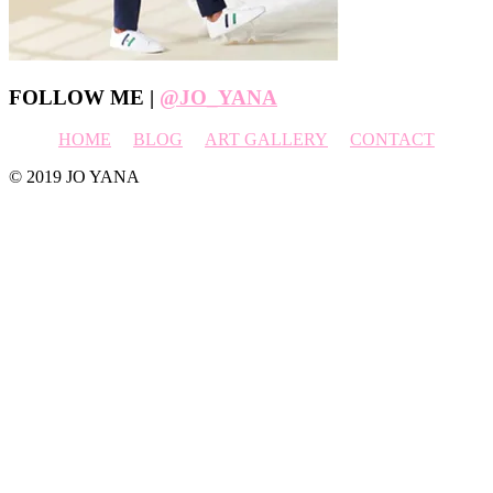
Footer
FOLLOW ME |
@JO_YANA
HOME
BLOG
ART GALLERY
CONTACT
© 2019 JO YANA