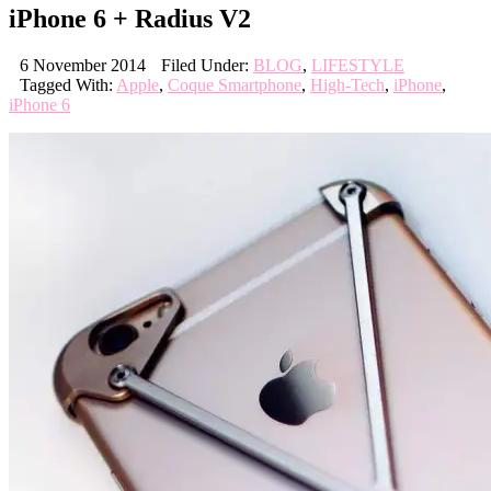
iPhone 6 + Radius V2
6 November 2014
Filed Under:
BLOG
,
LIFESTYLE
Tagged With:
Apple
,
Coque Smartphone
,
High-Tech
,
iPhone
,
iPhone 6