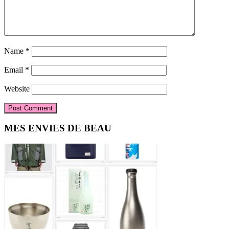
Name
*
Email
*
Website
Primary
MES ENVIES DE BEAU
Sidebar