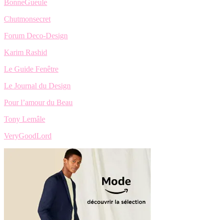
BonneGueule
Chutmonsecret
Forum Deco-Design
Karim Rashid
Le Guide Fenêtre
Le Journal du Design
Pour l’amour du Beau
Tony Lemâle
VeryGoodLord