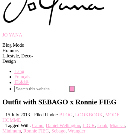
JO YANA
Blog Mode
Homme,
Lifestyle, Déco-
Design
Lang
Français
日本語
Search
Search
this
website
Outfit with SEBAGO x Ronnie FIEG
15 July 2013
Filed Under:
BLOG
,
LOOKBOOK
,
MODE
HOMME
Tagged With:
Camo
,
Daniel Wellington
,
L.G.R
,
Look
,
Miansai
,
Minimum
,
Ronnie FIEG
,
Sebago
,
Wrangler