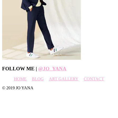
Footer
FOLLOW ME |
@JO_YANA
HOME
BLOG
ART GALLERY
CONTACT
© 2019 JO YANA