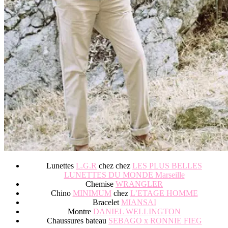
Lunettes
L.G.R
chez chez
LES PLUS BELLES
LUNETTES DU MONDE Marseille
Chemise
WRANGLER
Chino
MINIMUM
chez
L’ETAGE HOMME
Bracelet
MIANSAI
Montre
DANIEL WELLINGTON
Chaussures bateau
SEBAGO x RONNIE FIEG