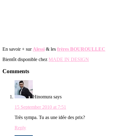
En savoir + sur
Alessi
& les
frères BOUROULLEC
Bientôt disponible chez
MADE IN DESIGN
Reader
Comments
Interactions
Hinomura
says
15 September 2010 at 7:51
Très sympa. Tu as une idée des prix?
Reply