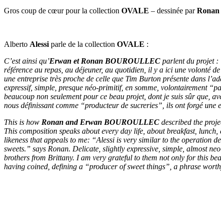
Gros coup de cœur pour la collection
OVALE
– dessinée par
Ronan 
Alberto
Alessi
parle de la collection
OVALE
:
C’est ainsi qu’
Erwan et Ronan BOUROULLEC
parlent du projet :
référence au repas, au déjeuner, au quotidien, il y a ici une volonté 
une entreprise très proche de celle que Tim Burton présente dans l’
expressif, simple, presque néo-primitif, en somme, volontairement “pas
beaucoup non seulement pour ce beau projet, dont je suis sûr que, avec
nous définissant comme “producteur de sucreries”, ils ont forgé une 
This is how
Ronan and Erwan BOUROULLEC
described the proj
This composition speaks about every day life, about breakfast, lunch, 
likeness that appeals to me: “Alessi is very similar to the operatio
sweets.” says Ronan. Delicate, slightly expressive, simple, almost neo
brothers from Brittany. I am very grateful to them not only for this be
having coined, defining a “producer of sweet things”, a phrase worthy 