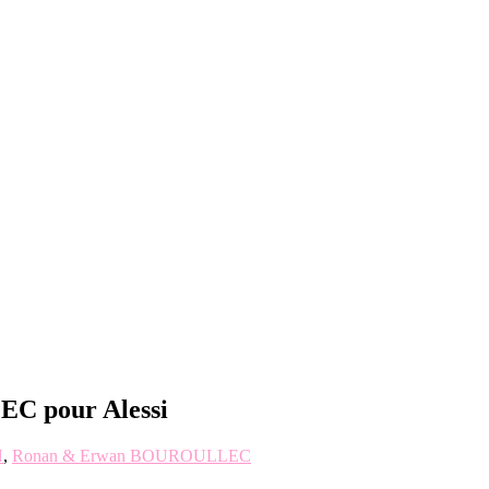
 pour Alessi
N
,
Ronan & Erwan BOUROULLEC