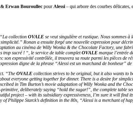
& Erwan Bouroullec
pour
Alessi
– qui arbore des courbes délicates,
 “La collection
OVALE
se veut singulière et rustique. Nous sommes à l
de simplicité.” Ronan a ensuite forgé une nouvelle expression pour décri
adaptation au cinéma de Willy Wonka & the Chocolate Factory, une fabri
 trop sucré ! “, le service de table complet
OVALE
marque l’entrée d
 son expressivité contrôlée, il trouvera sa route parmi les pièces de r
expression digne de la phrase “Alessi est un marchand de bonheur” de 
ect. “The
OVALE
collection strives to be original, but it also wants to b
about everyone getting together for dinner. There is a desire for simpli
n described in Tim Burton’s movie adaptation of Willy Wonka and the Cho
-primitive, deliberately saying “hold the sugar!”, the complete table se
autiful project – with its subsidiary expressiveness, I’m sure it will fin
of Philippe Starck’s definition in the 80s, “Alessi is a merchant of ha