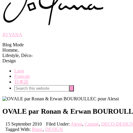
JO YANA
Blog Mode
Homme,
Lifestyle, Déco-
Design
Lang
Français
日本語
Search
Search
this
website
OVALE par Ronan & Erwan BOUROULLEC
15 September 2010
Filed Under:
Alessi
,
Cuisine
,
DECO-DESIG
Tagged With:
Blanc
,
DESIGN