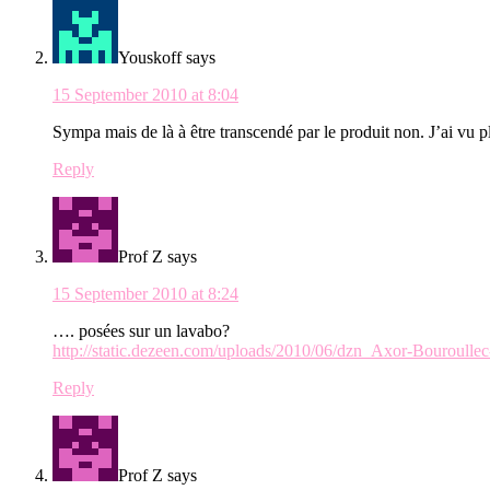
Youskoff
says
15 September 2010 at 8:04
Sympa mais de là à être transcendé par le produit non. J’ai vu pl
Reply
Prof Z
says
15 September 2010 at 8:24
…. posées sur un lavabo?
http://static.dezeen.com/uploads/2010/06/dzn_Axor-Bouroulle
Reply
Prof Z
says