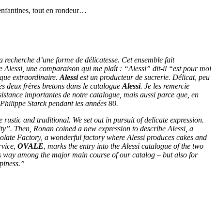
 enfantines, tout en rondeur…
a recherche d’une forme de délicatesse. Cet ensemble fait
re Alessi, une comparaison qui me plaît : “Alessi” dit-il “est pour moi
que extraordinaire.
Alessi
est un producteur de sucrerie. Délicat, peu
es deux frères bretons dans le catalogue
Alessi
. Je les remercie
ésistance importantes de notre catalogue, mais aussi parce que, en
Philippe Starck pendant les années 80.
e rustic and traditional. We set out in pursuit of delicate expression.
city”. Then, Ronan coined a new expression to describe Alessi, a
colate Factory, a wonderful factory where Alessi produces cakes and
rvice,
OVALE
, marks the entry into the Alessi catalogue of the two
d its way among the major main course of our catalog – but also for
ppiness.”