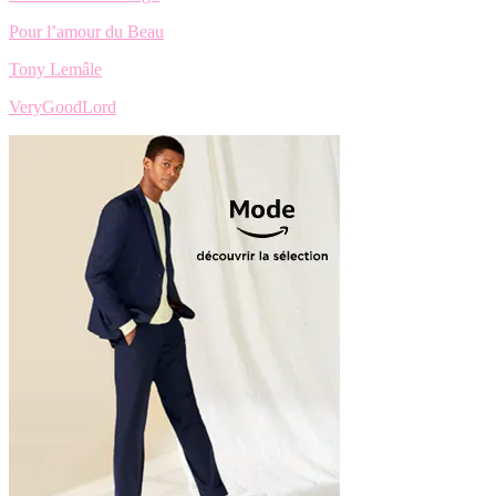
Pour l’amour du Beau
Tony Lemâle
VeryGoodLord