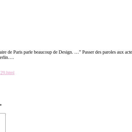
re de Paris parle beaucoup de Design. …” Passer des paroles aux actes, 
Berlin….
129.html
*