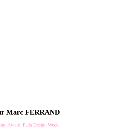
ur Marc FERRAND
ign Award
,
Paris Design Week