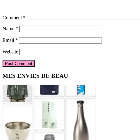
Comment
*
Name
*
Email
*
Website
Primary
MES ENVIES DE BEAU
Sidebar