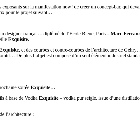
exposants sur la manifestation now! de créer un concept-bar, qui devait 
ix pour le projet suivant…
au designer français – diplômé de l’Ecole Bleue, Paris –
Marc Ferran
eille
Exquisite
.
Exquisite
, et des courbes et contre-courbes de l’architecture de Gehry
coratif… De plus l’objet est composé d’un seul élément industriel stan
prochaine soirée
Exquisite
…
ails à base de Vodka
Exquisite
– vodka pur seigle, issue d’une distillati
e l’architecture :