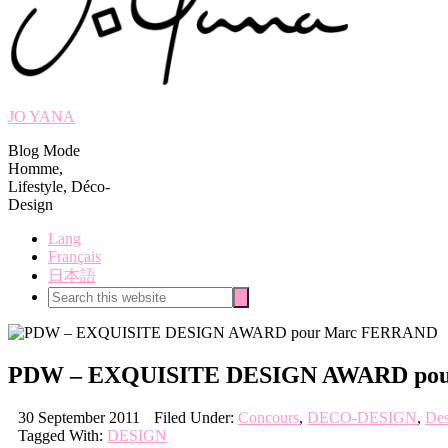
JO YANA
Blog Mode
Homme,
Lifestyle, Déco-
Design
Lang
Français
日本語
Search
Search
this
website
PDW – EXQUISITE DESIGN AWARD po
30 September 2011
Filed Under:
Concours
,
DECO-DESIGN
,
Des
Tagged With:
DESIGN