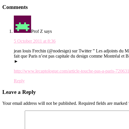
Reader
Comments
Interactions
Prof Z
says
5 October 2011 at 8:36
jean louis Frechin (@nodesign) sur Twitter ” Les adjoints du Mai
fait que Paris n’est pas capitale du design comme Montréal et 
►
http://www.lecaptologue.com/article-touche-pas-a-paris-72063
Reply
Leave a Reply
Your email address will not be published.
Required fields are marked