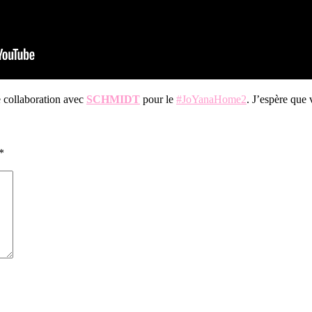
e collaboration avec
SCHMIDT
pour le
#JoYanaHome2
. J’espère que
*