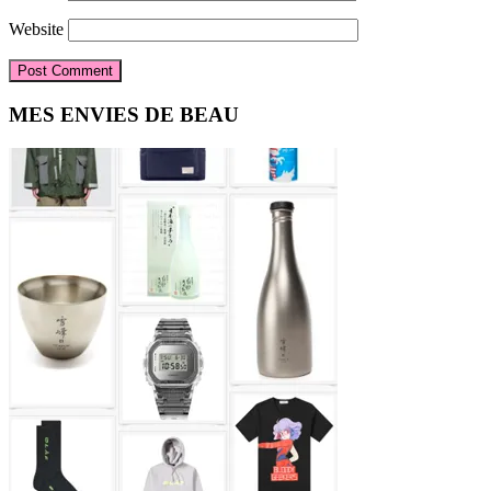
Website
Primary
MES ENVIES DE BEAU
Sidebar