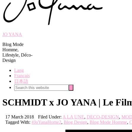
JO YANA
Blog Mode
Homme,
Lifestyle, Déco-
Design
Lang
Français
日本語
Search
Search
this
website
SCHMIDT x JO YANA | Le Fil
17 March 2018
Filed Under:
A LA UNE
,
DECO-DESIGN
,
MOD
Tagged With:
#JoYanaHome2
,
Blog Design
,
Blog Mode Homme
,
C