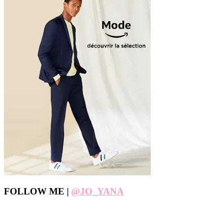
Footer
FOLLOW ME |
@JO_YANA