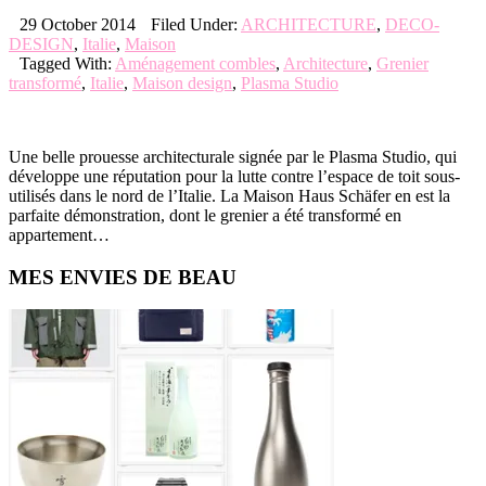
29 October 2014
Filed Under:
ARCHITECTURE
,
DECO-
DESIGN
,
Italie
,
Maison
Tagged With:
Aménagement combles
,
Architecture
,
Grenier
transformé
,
Italie
,
Maison design
,
Plasma Studio
Une belle prouesse architecturale signée par le Plasma Studio, qui
développe une réputation pour la lutte contre l’espace de toit sous-
utilisés dans le nord de l’Italie. La Maison Haus Schäfer en est la
parfaite démonstration, dont le grenier a été transformé en
appartement…
Primary
MES ENVIES DE BEAU
Sidebar