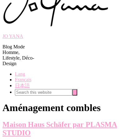
JO YANA
Blog Mode
Homme,
Lifestyle, Déco-
Design
Lang
Français
日本語
Search
Search
this
website
Aménagement combles
Maison Haus Schäfer par PLASMA
STUDIO