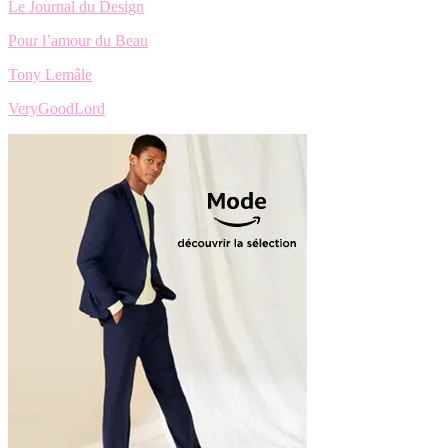
Le Journal du Design
Pour l’amour du Beau
Tony Lemâle
VeryGoodLord