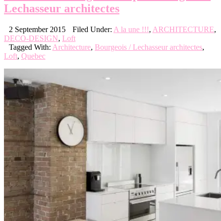
Lechasseur architectes
2 September 2015
Filed Under:
A la une !!!
,
ARCHITECTURE
,
DECO-DESIGN
,
Loft
Tagged With:
Architecture
,
Bourgeois / Lechasseur architectes
,
Loft
,
Quebec