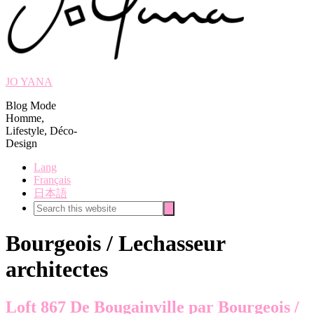
JO YANA
Blog Mode
Homme,
Lifestyle, Déco-
Design
Lang
Français
日本語
Search
Search
this
website
Bourgeois / Lechasseur
architectes
Loft 867 De Bougainville par Bourgeois /