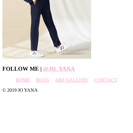
Footer
FOLLOW ME |
@JO_YANA
HOME
BLOG
ART GALLERY
CONTACT
© 2019 JO YANA