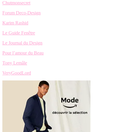
Chutmonsecret
Forum Deco-Design
Karim Rashid
Le Guide Fenêtre
Le Journal du Design
Pour l’amour du Beau
Tony Lemâle
VeryGoodLord