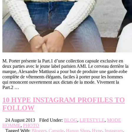
M. Porter présente la Part.1 d’une collection capsule exclusive en
deux parties avec le jeune label parisien AMI. Le cerveau derrière la
marque, Alexandre Mattiussi a pour but de produire une garde-robe
complète de vêtements élégants, faciles à porter pour les hommes
qui renoncent ouvertement aux dictats de la mode. Vivement la
Part.2 …
10 HYPE INSTAGRAM PROFILES TO
FOLLOW
24 August 2013
Filed Under:
BLOG
,
LIFESTYLE
,
MODE
HOMME
,
PHOTO
Tagged With:
Blogger
,
Capsule
,
Hanon Shop
,
Hype
,
Instagram
,