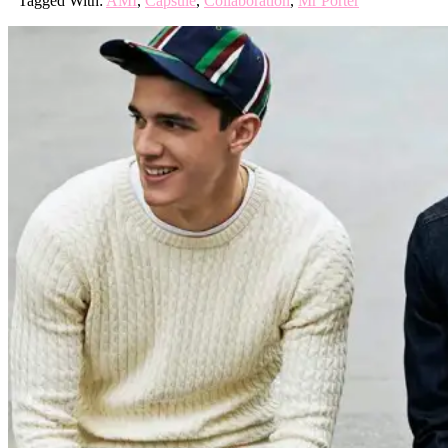
Tagged With:
AMI
,
Capsule
,
Collaboration
,
Mr Porter