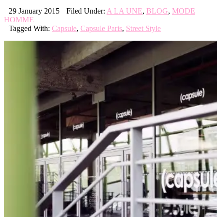
29 January 2015
Filed Under:
A LA UNE
,
BLOG
,
MODE
HOMME
Tagged With:
Capsule
,
Capsule Paris
,
Street Style