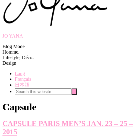
JO YANA
Blog Mode
Homme,
Lifestyle, Déco-
Design
Lang
Français
日本語
Search
Search
this
website
Capsule
CAPSULE PARIS MEN’S JAN. 23 – 25 –
2015