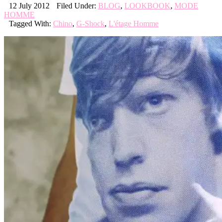
12 July 2012
Filed Under:
BLOG
,
LOOKBOOK
,
MODE
HOMME
Tagged With:
Chino
,
G-Shock
,
L'étage Homme