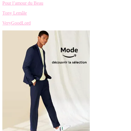
Pour l’amour du Beau
Tony Lemâle
VeryGoodLord