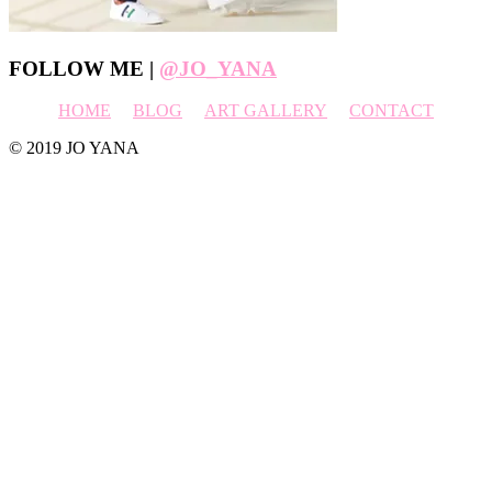
Footer
FOLLOW ME |
@JO_YANA
HOME
BLOG
ART GALLERY
CONTACT
© 2019 JO YANA