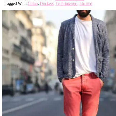
Tagged With:
Chino
,
Dockers
,
Le Printemps
,
Limited