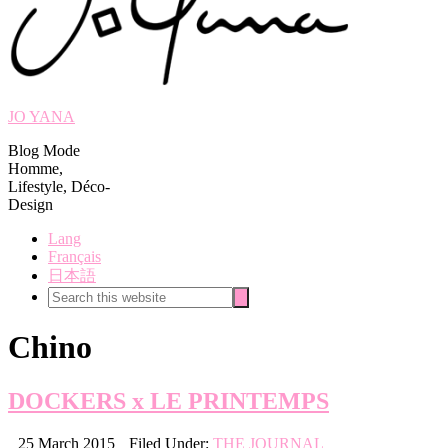
JO YANA
Blog Mode
Homme,
Lifestyle, Déco-
Design
Lang
Français
日本語
Search
Search
this
website
Chino
DOCKERS x LE PRINTEMPS
25 March 2015
Filed Under:
THE JOURNAL