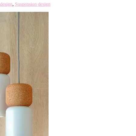
design
,
Suspension design