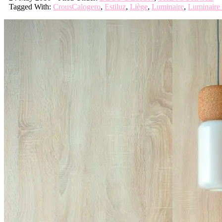
Tagged With:
CrousCalogero
,
Estiluz
,
Liège
,
Luminaire
,
Luminaire 