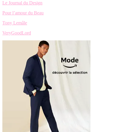
Le Journal du Design
Pour l’amour du Beau
Tony Lemâle
VeryGoodLord