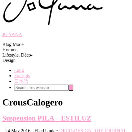
JO YANA
Blog Mode
Homme,
Lifestyle, Déco-
Design
Lang
Français
日本語
Search
Search
this
website
CrousCalogero
Suspension PILA – ESTILUZ
24 May 2016
Filed Under:
DECO-DESIGN
,
THE JOURNAL