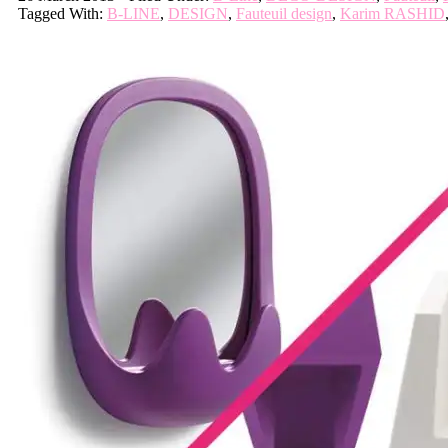
Tagged With:
B-LINE
,
DESIGN
,
Fauteuil design
,
Karim RASHID