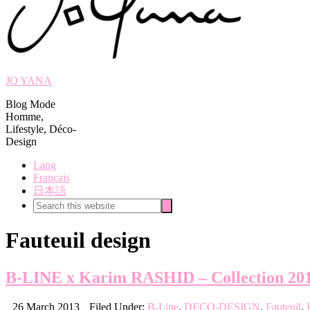
JO YANA
Blog Mode
Homme,
Lifestyle, Déco-
Design
Lang
Français
日本語
Search
Search
this
website
Fauteuil design
B-LINE x Karim RASHID – Collection 20
26 March 2013
Filed Under:
B-Line
,
DECO-DESIGN
,
Fauteuil
,