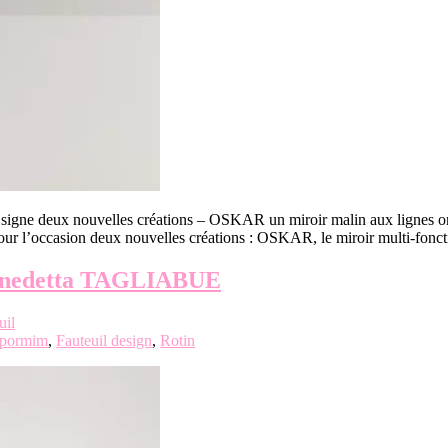
 signe deux nouvelles créations – OSKAR un miroir malin aux lignes o
our l’occasion deux nouvelles créations : OSKAR, le miroir multi-fonct
 Benedetta TAGLIABUE
uil
pormim
,
Fauteuil design
,
Rotin