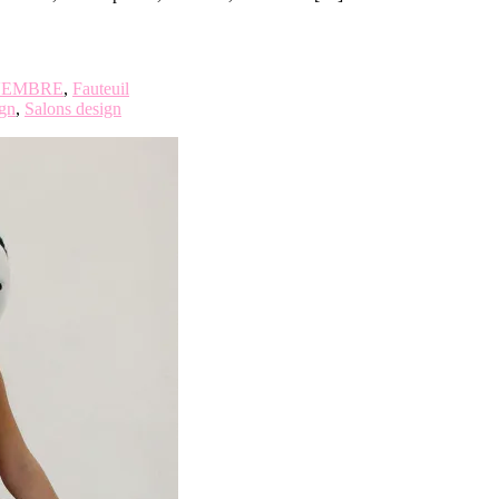
OVEMBRE
,
Fauteuil
ign
,
Salons design