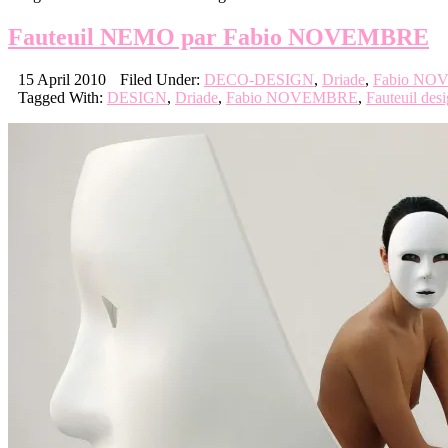
Fauteuil NEMO par Fabio NOVEMBRE
15 April 2010
Filed Under:
DECO-DESIGN
,
Driade
,
Fabio N
Tagged With:
DESIGN
,
Driade
,
Fabio NOVEMBRE
,
Fauteuil des