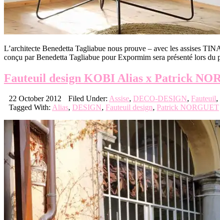
L’architecte Benedetta Tagliabue nous prouve – avec les assises TINA 
conçu par Benedetta Tagliabue pour Expormim sera présenté lors du p
Fauteuil design KOBI Alias x Patrick 
22 October 2012
Filed Under:
Assise
,
DECO-DESIGN
,
Fauteuil
,
Tagged With:
Alias
,
DESIGN
,
Fauteuil design
,
Patrick NORGUET