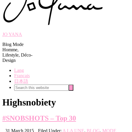
JO YANA
Blog Mode
Homme,
Lifestyle, Déco-
Design
Lang
Français
日本語
Search
Search
this
website
Highsnobiety
#SNOBSHOTS – Top 30
31 March 2015
Filed Under:
A LA UNE
,
BLOG
,
MODE