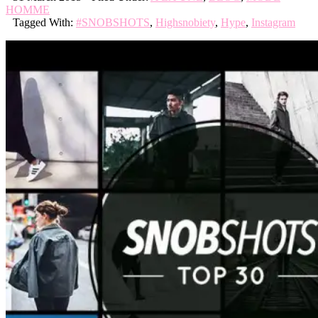
HOMME
Tagged With:
#SNOBSHOTS
,
Highsnobiety
,
Hype
,
Instagram