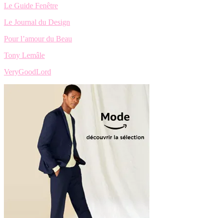
Le Guide Fenêtre
Le Journal du Design
Pour l’amour du Beau
Tony Lemâle
VeryGoodLord