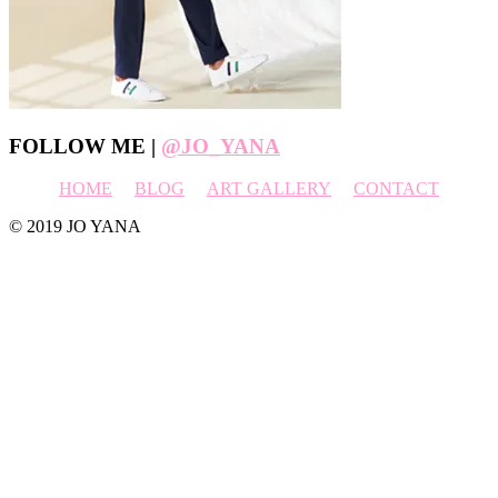
Footer
FOLLOW ME |
@JO_YANA
HOME
BLOG
ART GALLERY
CONTACT
© 2019 JO YANA