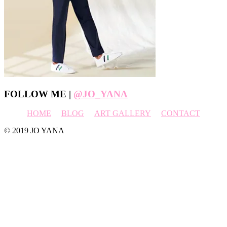
Footer
FOLLOW ME |
@JO_YANA
HOME
BLOG
ART GALLERY
CONTACT
© 2019 JO YANA