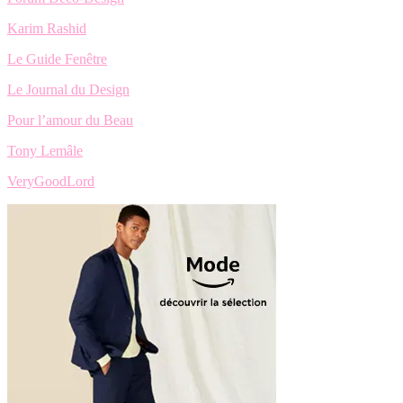
Karim Rashid
Le Guide Fenêtre
Le Journal du Design
Pour l’amour du Beau
Tony Lemâle
VeryGoodLord