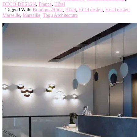
DECO-DESIGN
,
France
,
Hôtel
Tagged With:
Boutique-Hôtel
,
Hôtel
,
Hôtel design
,
Hotel design
Marseille
,
Marseille
,
Togu Architecture