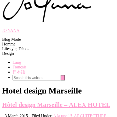
JO YANA
Blog Mode
Homme,
Lifestyle, Déco-
Design
Lang
Français
日本語
Search
Search
this
website
Hotel design Marseille
Hôtel design Marseille – ALEX HOTEL
3 March 2015
Filed Under:
A la une !!!
,
ARCHITECTURE
,