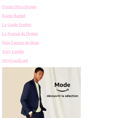
Forum Deco-Design
Karim Rashid
Le Guide Fenêtre
Le Journal du Design
Pour l’amour du Beau
Tony Lemâle
VeryGoodLord