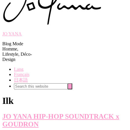
JO YANA
Blog Mode
Homme,
Lifestyle, Déco-
Design
Lang
Français
日本語
Search
Search
this
website
Ilk
JO YANA HIP-HOP SOUNDTRACK x
GOUDRON