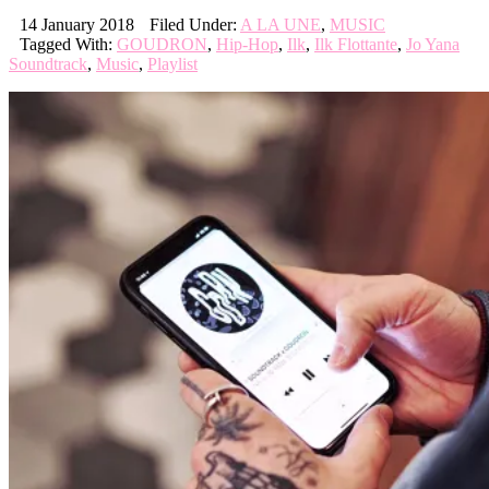
14 January 2018
Filed Under:
A LA UNE
,
MUSIC
Tagged With:
GOUDRON
,
Hip-Hop
,
Ilk
,
Ilk Flottante
,
Jo Yana
Soundtrack
,
Music
,
Playlist