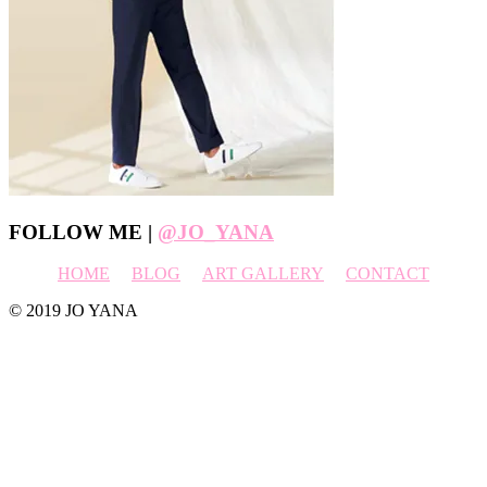
Footer
FOLLOW ME |
@JO_YANA
HOME
BLOG
ART GALLERY
CONTACT
© 2019 JO YANA