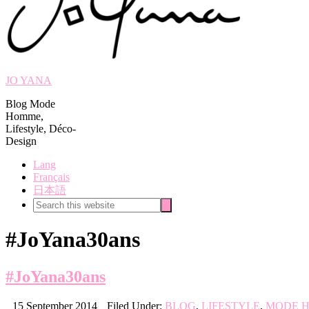
JO YANA
Blog Mode
Homme,
Lifestyle, Déco-
Design
Lang
Français
日本語
Search
Search
this
website
#JoYana30ans
#JoYana30ans
15 September 2014
Filed Under:
BLOG
,
LIFESTYLE
,
MODE 