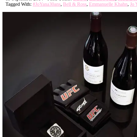
Tagged With:
#JoYana30ans
,
Bell & Ross
,
Emmanuelle Khahn
,
Jo 