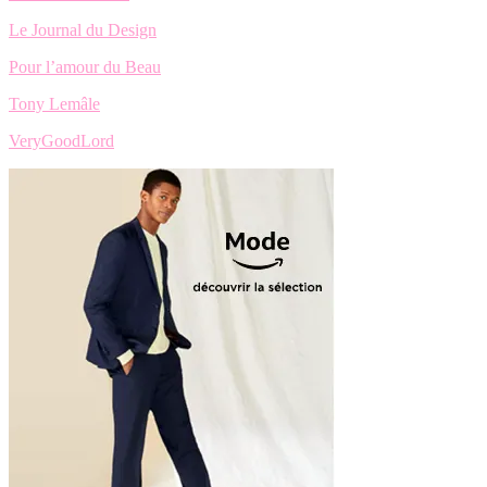
Le Journal du Design
Pour l’amour du Beau
Tony Lemâle
VeryGoodLord