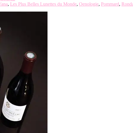
Yana
,
Les Plus Belles Lunettes du Monde
,
Oenologie
,
Pommard
,
Ronda