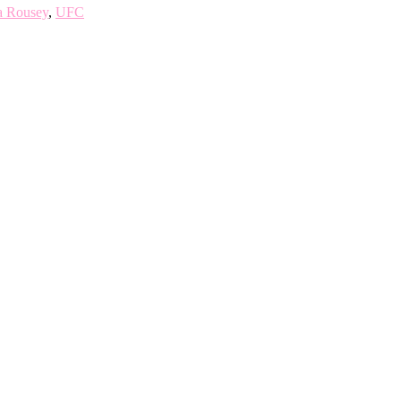
 Rousey
,
UFC