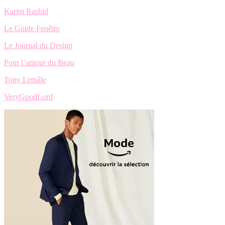
Karim Rashid
Le Guide Fenêtre
Le Journal du Design
Pour l’amour du Beau
Tony Lemâle
VeryGoodLord