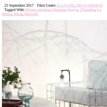
25 September 2017
Filed Under:
A LA UNE
,
DECO-DESIGN
Tagged With:
Design ethnique
,
Ethnique
,
Kenya
,
L'Equipée
,
La
Maison Buon
,
Marseille