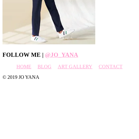
Footer
FOLLOW ME |
@JO_YANA
HOME
BLOG
ART GALLERY
CONTACT
© 2019 JO YANA