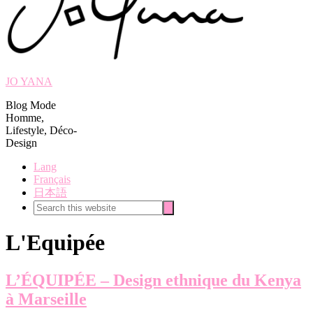
JO YANA
Blog Mode
Homme,
Lifestyle, Déco-
Design
Lang
Français
日本語
Search
Search
this
website
L'Equipée
L’ÉQUIPÉE – Design ethnique du Kenya
à Marseille