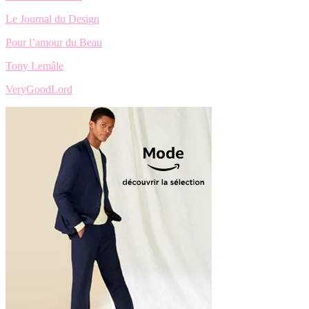
Le Journal du Design
Pour l’amour du Beau
Tony Lemâle
VeryGoodLord