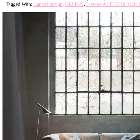
Tagged With:
Canapé design
,
DESIGN
,
Lievore ALTHERR MOL