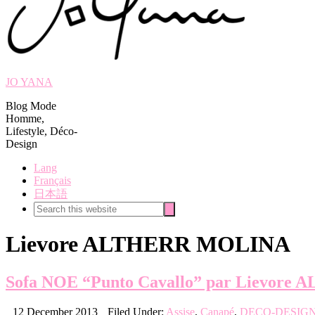
JO YANA
Blog Mode
Homme,
Lifestyle, Déco-
Design
Lang
Français
日本語
Search
Search
this
website
Lievore ALTHERR MOLINA
Sofa NOE “Punto Cavallo” par Lievo
12 December 2013
Filed Under:
Assise
,
Canapé
,
DECO-DESIG