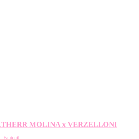
re ALTHERR MOLINA x VERZELLONI
N
,
Fauteuil