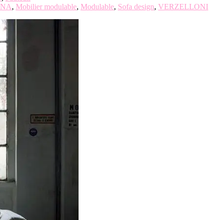
INA
,
Mobilier modulable
,
Modulable
,
Sofa design
,
VERZELLONI