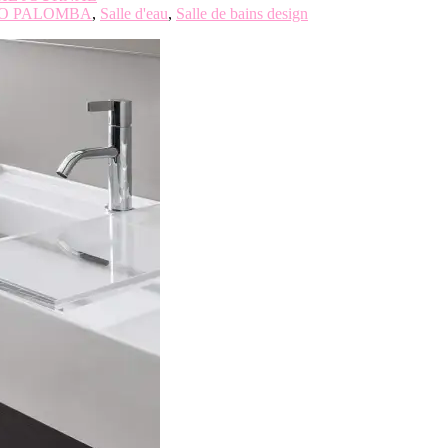
TO PALOMBA
,
Salle d'eau
,
Salle de bains design