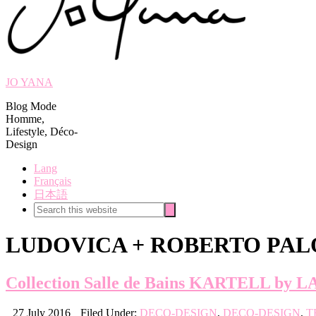
JO YANA
Blog Mode
Homme,
Lifestyle, Déco-
Design
Lang
Français
日本語
Search
Search
this
website
LUDOVICA + ROBERTO PA
Collection Salle de Bains KARTELL by 
27 July 2016
Filed Under:
DECO-DESIGN
,
DECO-DESIGN
,
T