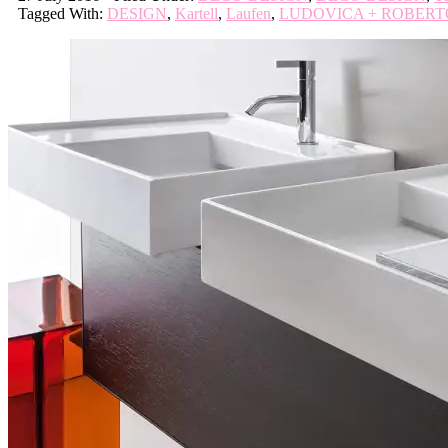
Tagged With:
DESIGN
,
Kartell
,
Laufen
,
LUDOVICA + ROBER