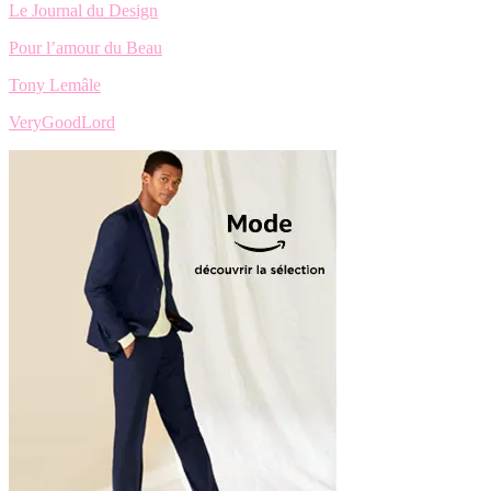
Le Journal du Design
Pour l’amour du Beau
Tony Lemâle
VeryGoodLord