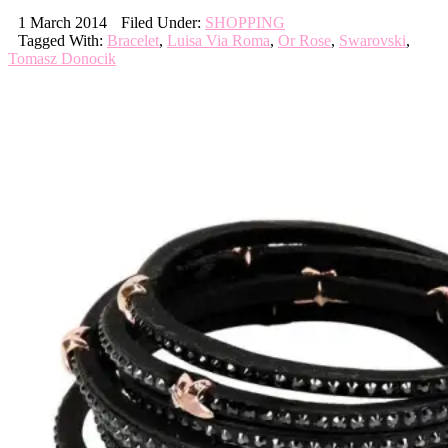
1 March 2014
Filed Under:
SHOPPING
Tagged With:
Bracelet
,
Luisa Via Roma
,
Or Rose
,
Swarovski
,
Tomasz Donocik