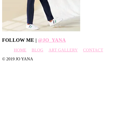
Footer
FOLLOW ME |
@JO_YANA
HOME
BLOG
ART GALLERY
CONTACT
© 2019 JO YANA