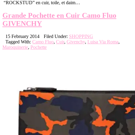
“ROCKSTUD” en cuir, toile, et daim…
Grande Pochette en Cuir Camo Fluo
GIVENCHY
15 February 2014
Filed Under:
SHOPPING
Tagged With:
Camo Fluo
,
Cuir
,
Givenchy
,
Luisa Via Roma
,
Maroquinerie
,
Pochette