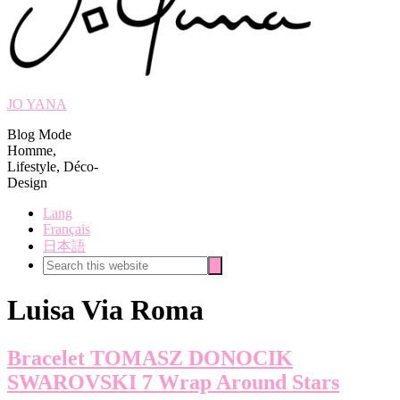
JO YANA
Blog Mode
Homme,
Lifestyle, Déco-
Design
Lang
Français
日本語
Search
Search
this
website
Luisa Via Roma
Bracelet TOMASZ DONOCIK
SWAROVSKI 7 Wrap Around Stars