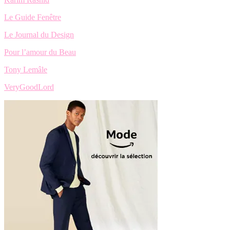
Le Guide Fenêtre
Le Journal du Design
Pour l’amour du Beau
Tony Lemâle
VeryGoodLord