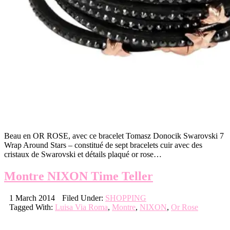
Beau en OR ROSE, avec ce bracelet Tomasz Donocik Swarovski 7
Wrap Around Stars – constitué de sept bracelets cuir avec des
cristaux de Swarovski et détails plaqué or rose…
Montre NIXON Time Teller
1 March 2014
Filed Under:
SHOPPING
Tagged With:
Luisa Via Roma
,
Montre
,
NIXON
,
Or Rose