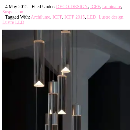
4 May 2015
Filed Under:
DECO-DESIGN
,
ICFF
,
Luminaire
,
Suspension
Tagged With:
Archilume
,
ICFF
,
ICFF 2015
,
LED
,
Lustre design
,
Lustre LED