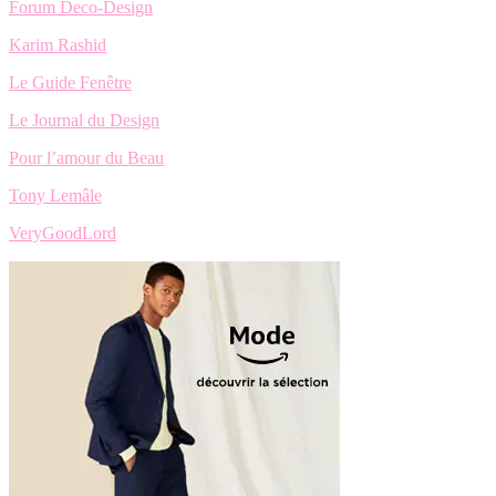
Forum Deco-Design
Karim Rashid
Le Guide Fenêtre
Le Journal du Design
Pour l’amour du Beau
Tony Lemâle
VeryGoodLord