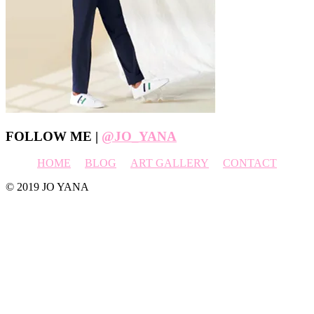
Footer
FOLLOW ME |
@JO_YANA
HOME
BLOG
ART GALLERY
CONTACT
© 2019 JO YANA