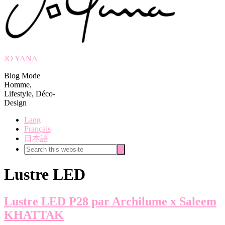
JO YANA
Blog Mode
Homme,
Lifestyle, Déco-
Design
Lang
Français
日本語
Search
Search
this
website
Lustre LED
Lustre LED P28 par Archilume x Saleem
KHATTAK