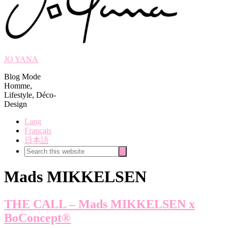
JO YANA
Blog Mode
Homme,
Lifestyle, Déco-
Design
Lang
Français
日本語
Search
Search
this
website
Mads MIKKELSEN
THE CALL – Mads MIKKELSEN x
BoConcept®