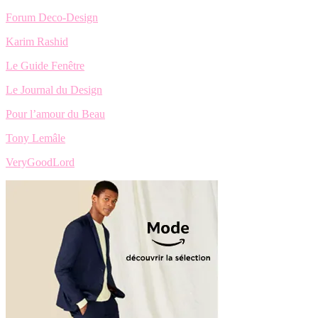
Forum Deco-Design
Karim Rashid
Le Guide Fenêtre
Le Journal du Design
Pour l’amour du Beau
Tony Lemâle
VeryGoodLord