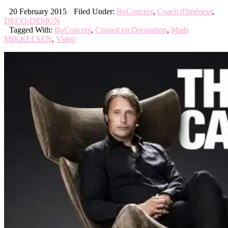
20 February 2015
Filed Under:
BoConcept
,
Coach d'Intérieur
,
DECO-DESIGN
Tagged With:
BoConcept
,
Conseil en Décoration
,
Mads
MIKKELSEN
,
Video