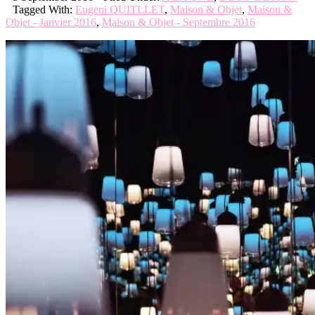
Tagged With:
Eugeni QUITLLET
,
Maison & Objet
,
Maison &
Objet - Janvier 2016
,
Maison & Objet - Septembre 2016