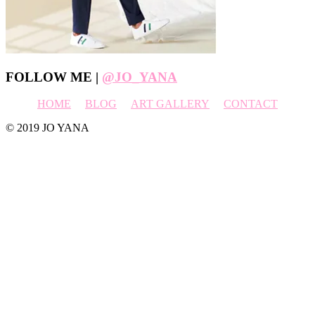
Footer
FOLLOW ME |
@JO_YANA
HOME
BLOG
ART GALLERY
CONTACT
© 2019 JO YANA