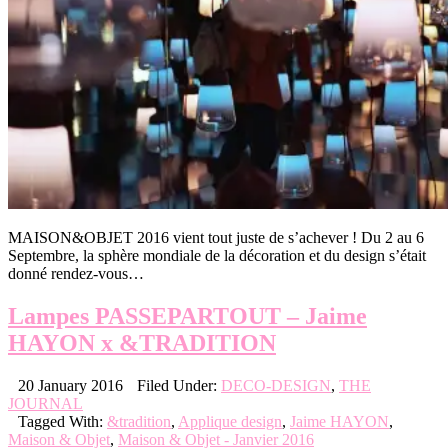
MAISON&OBJET 2016 vient tout juste de s’achever ! Du 2 au 6
Septembre, la sphère mondiale de la décoration et du design s’était
donné rendez-vous…
Lampes PASSEPARTOUT – Jaime
HAYON x &TRADITION
20 January 2016
Filed Under:
DECO-DESIGN
,
THE
JOURNAL
Tagged With:
&tradition
,
Applique design
,
Jaime HAYON
,
Maison & Objet
,
Maison & Objet - Janvier 2016