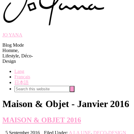
JO YANA
Blog Mode
Homme,
Lifestyle, Déco-
Design
Lang
Français
日本語
Search
Search
this
website
Maison & Objet - Janvier 2016
MAISON & OBJET 2016
5 September 2016
Filed Under:
A LA UNE
,
DECO-DESIGN