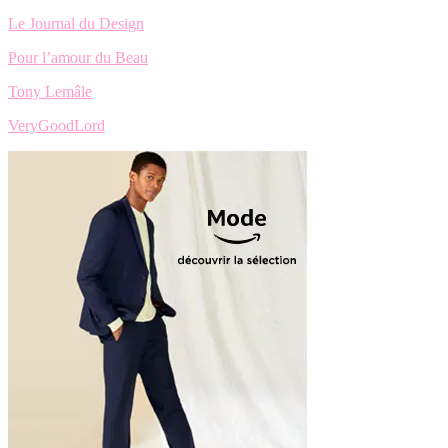
Le Journal du Design
Pour l’amour du Beau
Tony Lemâle
VeryGoodLord