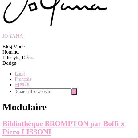
JO YANA
Blog Mode
Homme,
Lifestyle, Déco-
Design
Lang
Français
日本語
Search
Search
this
website
Modulaire
Bibliothèque BROMPTON par Boffi x
Piero LISSONI