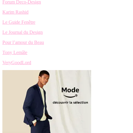
Forum Deco-Design
Karim Rashid
Le Guide Fenêtre
Le Journal du Design
Pour l’amour du Beau
Tony Lemâle
VeryGoodLord