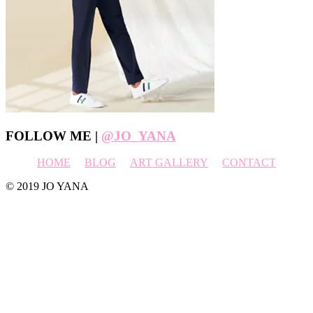
Footer
FOLLOW ME |
@JO_YANA
HOME
BLOG
ART GALLERY
CONTACT
© 2019 JO YANA