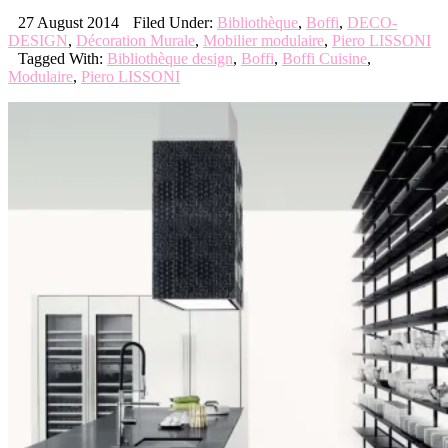
27 August 2014
Filed Under:
Bibliothèque
,
Boffi
,
DECO-
DESIGN
,
Décoration Murale
,
Mobilier modulaire
,
Piero LISSONI
Tagged With:
Bibliothèque design
,
Boffi
,
Boffi Cuisine
,
Modulaire
,
Piero LISSONI