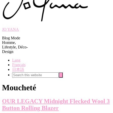
JO YANA
Blog Mode
Homme,
Lifestyle, Déco-
Design
Lang
Français
日本語
Search
Search
this
website
Moucheté
OUR LEGACY Midnight Flecked Wool 3
Button Rolling Blazer