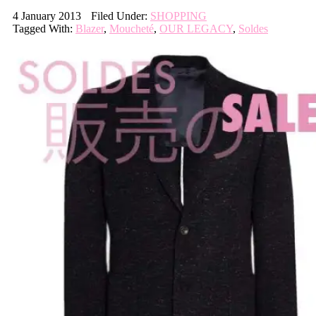
4 January 2013
Filed Under:
SHOPPING
Tagged With:
Blazer
,
Moucheté
,
OUR LEGACY
,
Soldes