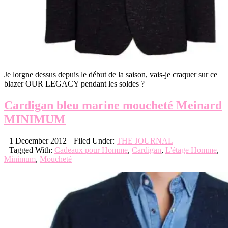
Je lorgne dessus depuis le début de la saison, vais-je craquer sur ce
blazer OUR LEGACY pendant les soldes ?
Cardigan bleu marine moucheté Meinard
MINIMUM
1 December 2012
Filed Under:
THE JOURNAL
Tagged With:
Cadeaux pour Homme
,
Cardigan
,
L'étage Homme
,
Minimum
,
Moucheté