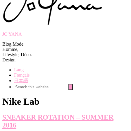
JO YANA
Blog Mode
Homme,
Lifestyle, Déco-
Design
Lang
Français
日本語
Search
Search
this
website
Nike Lab
SNEAKER ROTATION – SUMMER
2016