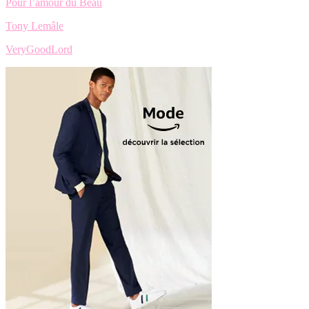
Pour l’amour du Beau
Tony Lemâle
VeryGoodLord