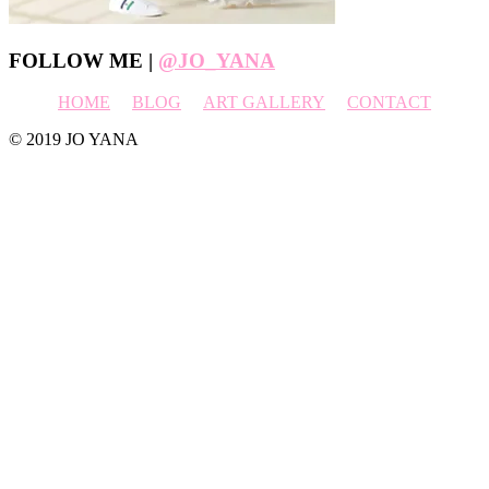
Footer
FOLLOW ME |
@JO_YANA
HOME
BLOG
ART GALLERY
CONTACT
© 2019 JO YANA