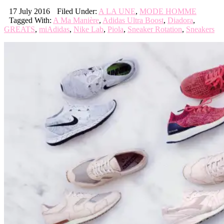
17 July 2016
Filed Under:
A LA UNE
,
MODE HOMME
Tagged With:
A Ma Manière
,
Adidas Ultra Boost
,
Diadora
,
GREATS
,
miAdidas
,
Nike Lab
,
Piola
,
Sneaker Rotation
,
Sneakers