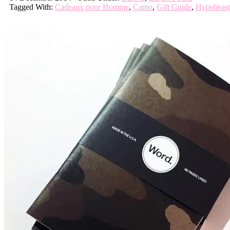
Tagged With:
Cadeaux pour Homme
,
Camo
,
Gift Guide
,
Hypebeast