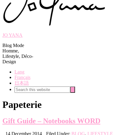
JO YANA
Blog Mode
Homme,
Lifestyle, Déco-
Design
Lang
Français
日本語
Search
Search
this
website
Papeterie
Gift Guide – Notebooks WORD
14 December 2014
Filed Under:
BLOG
,
LIFESTYLE