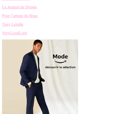
Le Journal du Design
Pour l’amour du Beau
Tony Lemâle
VeryGoodLord